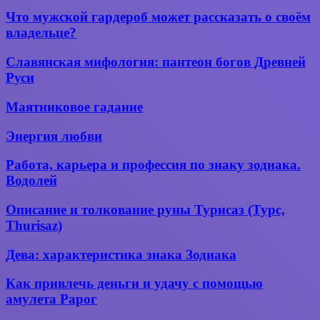
Что
Что мужской гардероб может рассказать о своём
мужской
владельце?
гардероб
может
Славянская
Славянская мифология: пантеон богов Древней
рассказать
мифология:
Руси
о
пантеон
своём
богов
Маятниковое
владельце?
Маятниковое гадание
Древней
гадание
Руси
Энергия
Энергия любви
любви
Работа,
Работа, карьера и профессия по знаку зодиака.
карьера
Водолей
и
профессия
Описание
Описание и толкование руны Турисаз (Турс,
по
и толкование
Thurisaz)
знаку
руны
зодиака.
Турисаз
Дева:
Водолей
Дева: характеристика знака Зодиака
(Турс,
характеристика
Thurisaz)
знака
Как
Как привлечь деньги и удачу с помощью
Зодиака
привлечь
амулета Рарог
деньги
и