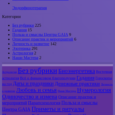
Эндорфинотерапия
Категории
Без рубрики
225
Гадания
15
Польза и смыслы Центра GAIA
9
Описание практик и мероприятий
6
Личность и развитие
142
Эзотерика
291
Астрология
2
Наши Мастера
2
Без рубрики
Биоэнергетика
Восточная
Астрология
Гадания
Всё о финансовом благополучии
астрология
Гороскопы
Даты и праздники
Денежные практики
на год
Личность
Любовь и семья
Нумерология
и развитие
Наши Мастера
Одиночество и измена
Описание практик и
Польза и смыслы
мероприятий
Парапсихология
Приметы и ритуалы
Центра GAIA