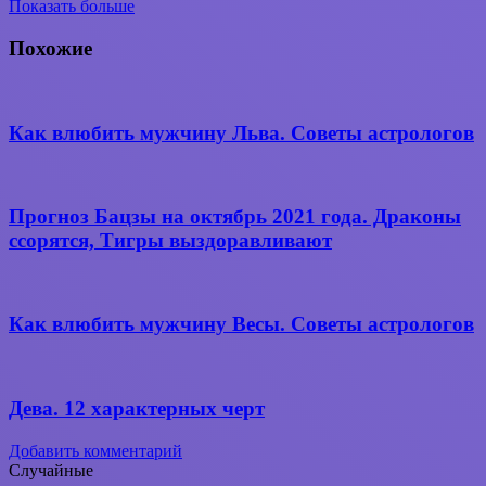
Показать больше
Вконтакте
WhatsApp
Telegram
Поделиться
через
Похожие
электронную
почту
Как влюбить мужчину Льва. Советы астрологов
Прогноз Бацзы на октябрь 2021 года. Драконы
ссорятся, Тигры выздоравливают
Как влюбить мужчину Весы. Советы астрологов
Дева. 12 характерных черт
Добавить комментарий
Случайные