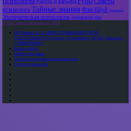
Руны
Психология
Советы
Работа и карьера
Тайные знания
психолога
Фэн-Шуй
Эзотерика
Эзотерическая психология
Энциклопедия
© Все права защищены 2026
ИП Кекин Е.А. ИНН 231900603495 ОГРН
319237500243579 г.Сочи, ул.Горького, 26 БЦ «Каскад».
+79086788293
Карта сайта
Обратная связь
Политика конфиденциальности
Список желаний
YouTube
vk.com
Одноклассники
Telegram
WhatsApp
RSS
Кнопка
«Наверх»