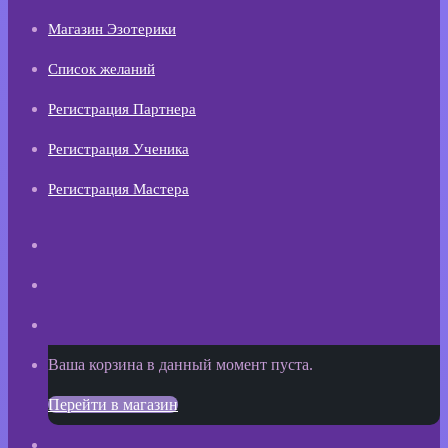
Магазин Эзотерики
Список желаний
Регистрация Партнера
Регистрация Ученика
Регистрация Мастера
Искать
Switch
skin
Sidebar
Просмотреть
Ваша корзина в данный момент пуста.
корзину
Перейти в магазин
покупок
Войти