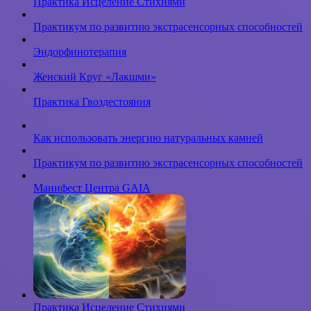
Практика Исцеление Стихиями
Практикум по развитию экстрасенсорных способностей
Эндорфинотерапия
Женский Круг «Лакшми»
Практика Гвоздестояния
Как использовать энергию натуральных камней
Практикум по развитию экстрасенсорных способностей
Манифест Центра GAIA
Практика Исцеление Стихиями