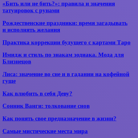
«Бить
«Бить или не бить?»: правила и значения
удачу
или
татуировок с рунами
с
не бить?»:
помощью
правила
Рождественские
амулета
Рождественские праздники: время загадывать
и значения
праздники:
Рарог
и исполнять желания
татуировок
время
с рунами
загадывать
Практика
Практика коррекции будущего с картами Таро
и исполнять
коррекции
желания
будущего
Имидж
Имидж и стиль по знакам зодиака. Мода для
с картами
и
Близнецов
Таро
стиль
по
Лиса:
Лиса: значение во сне и в гадании на кофейной
знакам
значение
гуще
зодиака.
во сне
Мода
и в гадании
Как
для
Как влюбить в себя Деву?
на кофейной
влюбить
Близнецов
гуще
в себя
Сонник
Сонник Ванги: толкование снов
Деву?
Ванги:
толкование
Как
Как понять свое предназначение в жизни?
снов
понять
свое
Самые
Самые мистические места мира
предназначение
мистические