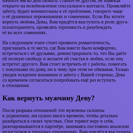
начните мягко действовать: станьте её другом, не намекая
открыто на возобновление сексуального контакта. Проявляйте
заботу, будьте внимательны к её проблемам, говорите чаще
о её душевных переживаниях и сомнениях. Если Вы хотите
вернуть любовь Девы, Вам придётся выступить в роли друга-
психотерапевта, проявлять терпимость и разубеждать
её во всех сомнениях.
На следующем этапе стоит проявить романтичность,
приглашать в те места, где Вам вместе было комфортно,
встречаться с её друзьями, демонстрировать то, что Вы даёте
ей полную свободу и желаете ей счастья в любви, если она
встретит другого. Вам стоит встречать её с работы, помогать
с покупками по дому, ни к чему при этом не обязывая. Только
увидев искренне внимание и заботу с Вашей стороны, Дева
со временем согласиться попробовать ещё раз вступить
в отношения.
Как вернуть мужчину Деву?
После разрыва отношений эти мужчины склонны
к уединению, им нужно много времени, чтобы детально
разобраться в своих чувствах. Они теряют веру в себя,
разочаровываются в партнёре, занимаясь постоянно анализом
недостатков в прошлых отношениях. Вам придётся выслушать