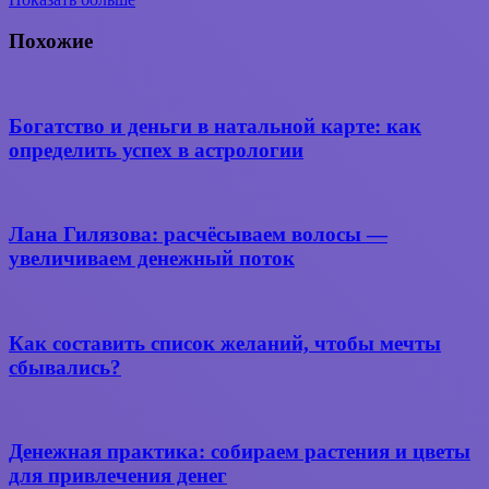
Вконтакте
WhatsApp
Telegram
Поделиться
через
Похожие
электронную
почту
Богатство и деньги в натальной карте: как
определить успех в астрологии
Лана Гилязова: расчёсываем волосы —
увеличиваем денежный поток
Как составить список желаний, чтобы мечты
сбывались?
Денежная практика: собираем растения и цветы
для привлечения денег