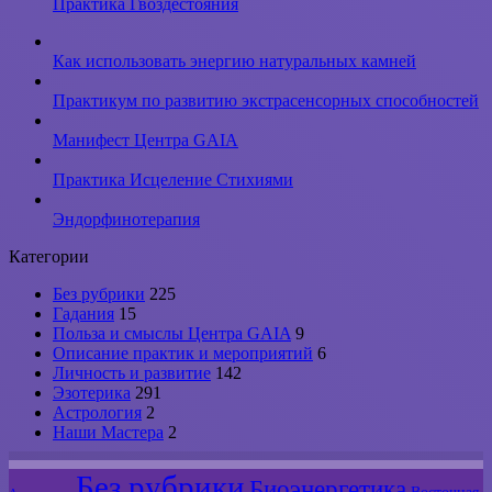
Практика Гвоздестояния
Как использовать энергию натуральных камней
Практикум по развитию экстрасенсорных способностей
Манифест Центра GAIA
Практика Исцеление Стихиями
Эндорфинотерапия
Категории
Без рубрики
225
Гадания
15
Польза и смыслы Центра GAIA
9
Описание практик и мероприятий
6
Личность и развитие
142
Эзотерика
291
Астрология
2
Наши Мастера
2
Без рубрики
Биоэнергетика
Восточная