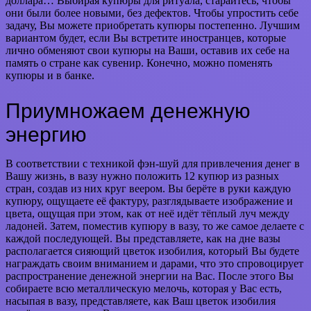
доллара… Выбирая купюры для ритуала, старайтесь, чтобы
они были более новыми, без дефектов. Чтобы упростить себе
задачу, Вы можете приобретать купюры постепенно. Лучшим
вариантом будет, если Вы встретите иностранцев, которые
лично обменяют свои купюры на Ваши, оставив их себе на
память о стране как сувенир. Конечно, можно поменять
купюры и в банке.
Приумножаем денежную
энергию
В соответствии с техникой фэн-шуй для привлечения денег в
Вашу жизнь, в вазу нужно положить 12 купюр из разных
стран, создав из них круг веером. Вы берёте в руки каждую
купюру, ощущаете её фактуру, разглядываете изображение и
цвета, ощущая при этом, как от неё идёт тёплый луч между
ладоней. Затем, поместив купюру в вазу, то же самое делаете с
каждой последующей. Вы представляете, как на дне вазы
располагается сияющий цветок изобилия, который Вы будете
награждать своим вниманием и дарами, что это спровоцирует
распространение денежной энергии на Вас. После этого Вы
собираете всю металлическую мелочь, которая у Вас есть,
насыпая в вазу, представляете, как Ваш цветок изобилия