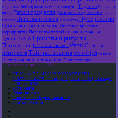
Астрология
Гадания
Всё о финансовом благополучии
астрология
Гороскопы
Даты и праздники
Денежные практики
на год
Личность
Любовь и семья
Нумерология
и развитие
Наши Мастера
Одиночество и измена
Описание практик и
Польза и смыслы
мероприятий
Парапсихология
Приметы и ритуалы
Центра GAIA
Руны
Психология
Советы
Работа и карьера
Тайные знания
психолога
Фэн-Шуй
Эзотерика
Эзотерическая психология
Энциклопедия
© Все права защищены 2026
ИП Кекин Е.А. ИНН 231900603495 ОГРН
319237500243579 г.Сочи, ул.Горького, 26 БЦ «Каскад».
+79086788293
Карта сайта
Обратная связь
Политика конфиденциальности
Список желаний
YouTube
vk.com