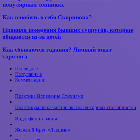
чему
популярных сонниках
женщин
снятся
и мужчин
муравьи:
Как
Как влюбить в себя Скорпиона?
толкования
влюбить
сна
в себя
Правила
Правила поведения бывших супругов, которые
в
Скорпиона?
поведения
популярных
общаются из-за детей
бывших
сонниках
супругов,
Как
Как сбываются гадания? Личный опыт
которые
сбываются
таролога
общаются
гадания?
из-
Личный
за
Последнее
опыт
детей
Популярные
таролога
Комментарии
Практика Исцеление Стихиями
Практикум по развитию экстрасенсорных способностей
Эндорфинотерапия
Женский Круг «Лакшми»