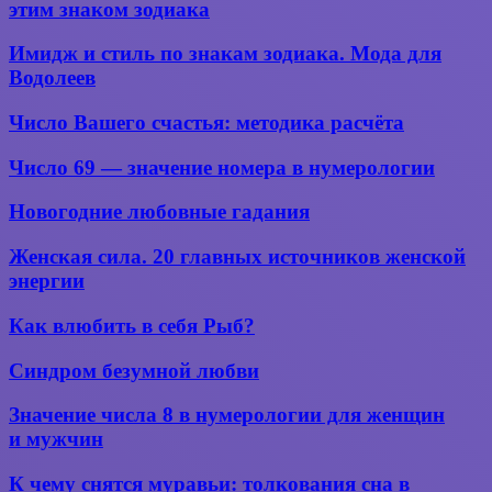
в
этим знаком зодиака
любви:
5
Имидж
Имидж и стиль по знакам зодиака. Мода для
плюсов
и
Водолеев
и
стиль
5
по
Число
минусов
Число Вашего счастья: методика расчёта
знакам
Вашего
отношений
зодиака.
счастья:
с
Число
Число 69 — значение номера в нумерологии
Мода
методика
этим
69 —
для
расчёта
знаком
значение
Водолеев
Новогодние
Новогодние любовные гадания
зодиака
номера
любовные
в нумерологии
гадания
Женская
Женская сила. 20 главных источников женской
сила.
энергии
20
главных
Как
Как влюбить в себя Рыб?
источников
влюбить
женской
в себя
Синдром
Синдром безумной любви
энергии
Рыб?
безумной
любви
Значение
Значение числа 8 в нумерологии для женщин
числа
и мужчин
8 в
нумерологии
К
К чему снятся муравьи: толкования сна в
для