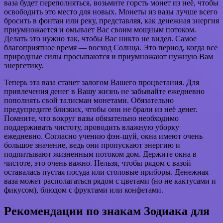
ваза будет переполняться, возьмите горсть монет из неё, чтобы
освободить это место для новых. Монеты из вазы лучше всего
бросить в фонтан или реку, представляя, как денежная энергия
приумножается и омывает Вас своим мощным потоком.
Делать это нужно так, чтобы Вас никто не видел. Самое
благоприятное время — восход Солнца. Это период, когда все
природные силы просыпаются и приумножают нужную Вам
энергетику.
Теперь эта ваза станет залогом Вашего процветания. Для
привлечения денег в Вашу жизнь не забывайте ежедневно
пополнять свой талисман монетами. Обязательно
предупредите близких, чтобы они не брали из неё денег.
Помните, что вокруг вазы обязательно необходимо
поддерживать чистоту, проводить влажную уборку
ежедневно. Согласно учению фэн-шуй, окна имеют очень
большое значение, ведь они пропускают энергию и
подпитывают жизненным потоком дом. Держите окна в
чистоте, это очень важно. Нельзя, чтобы рядом с вазой
оставалась пустая посуда или столовые приборы. Денежная
ваза может располагаться рядом с цветами (но не кактусами и
фикусом), блюдом с фруктами или конфетами.
Рекомендации по знакам Зодиака для