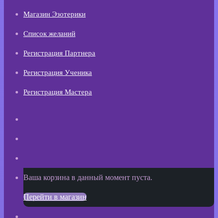
Магазин Эзотерики
Список желаний
Регистрация Партнера
Регистрация Ученика
Регистрация Мастера
Искать
Switch
skin
Sidebar
Просмотреть
Ваша корзина в данный момент пуста.
корзину
Перейти в магазин
покупок
Войти