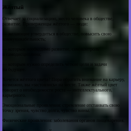
Жёлтый
Отвечает за социализацию, место человека в обществе,
развитие. Приверженцы жёлтого — люди:
— желающие утвердиться в обществе, повысить свою
коммуникабельность;
— которым необходимо развитие, самоконтроль
и самодисциплина;
— которым нужно определить чёткие цели и задачи
на будущее.
Хочется жёлтого цвета? Пора обратить внимание на карьеру,
возможно, вы «застоялись» на месте. Также жёлтый цвет
говорит о необходимости роста — интеллектуального,
карьерного.
Эмоциональные проявления: стремление отстаивать свою
точку зрения, чувство долга, чувство вины.
Физические проявления: заболевания органов пищеварения.