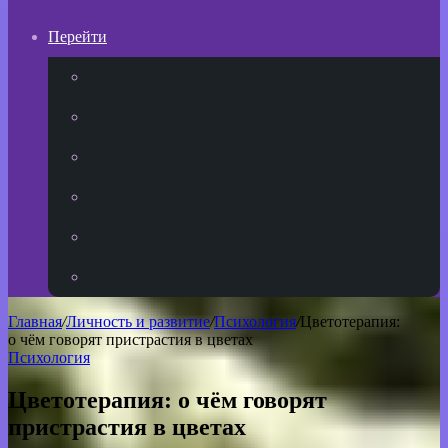
Перейти
YouTube
vk.com
Одноклассники
Telegram
WhatsApp
RSS
Главная
/
Личность и развитие
/
Психология
/
Цветотерапия:
о чём говорят пристрастия в цветах
Психология
Цветотерапия: о чём говорят
пристрастия в цветах