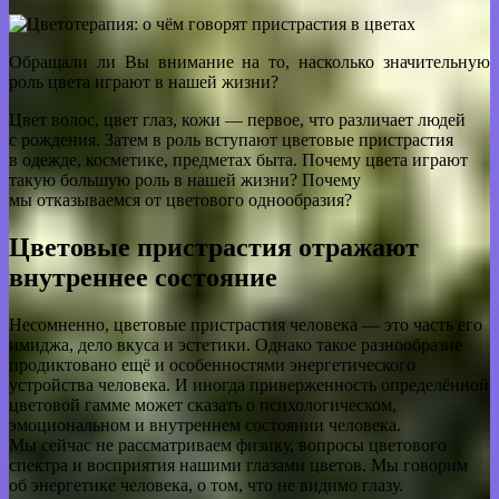
Обращали ли Вы внимание на то, насколько значительную
роль цвета играют в нашей жизни?
Цвет волос, цвет глаз, кожи — первое, что различает людей
с рождения. Затем в роль вступают цветовые пристрастия
в одежде, косметике, предметах быта. Почему цвета играют
такую большую роль в нашей жизни? Почему
мы отказываемся от цветового однообразия?
Цветовые пристрастия отражают
внутреннее состояние
Несомненно, цветовые пристрастия человека — это часть его
имиджа, дело вкуса и эстетики. Однако такое разнообразие
продиктовано ещё и особенностями энергетического
устройства человека. И иногда приверженность определённой
цветовой гамме может сказать о психологическом,
эмоциональном и внутреннем состоянии человека.
Мы сейчас не рассматриваем физику, вопросы цветового
спектра и восприятия нашими глазами цветов. Мы говорим
об энергетике человека, о том, что не видимо глазу.