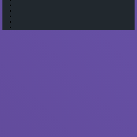
vk.com
Одноклассники
Telegram
WhatsApp
RSS
Кнопка
«Наверх»