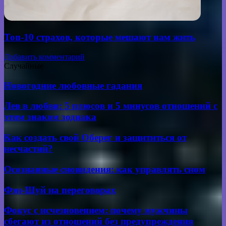
Топ-10 страхов, которые мешают нам жить
Добавить комментарий
Случайные
Новогодние
Новогодние любовные гадания
любовные
гадания
Лев
Лев в любви: 5 плюсов и 5 минусов отношений с
в
этим знаком зодиака
любви:
5
Как
Как создать свой Оберег и защититься от
плюсов
создать
несчастий?
и
свой
5
Оберег
Осознанные
минусов
Осознанные сновидения: как управлять сном
и
сновидения:
отношений
защититься
как
с
Фэн-
Фэн-Шуй на переговорах
от
управлять
этим
Шуй
несчастий?
сном
знаком
на
Фокус
Фокус с исчезновением: почему мужчины
зодиака
переговорах
с исчезновением:
сбегают из отношений без предупреждения