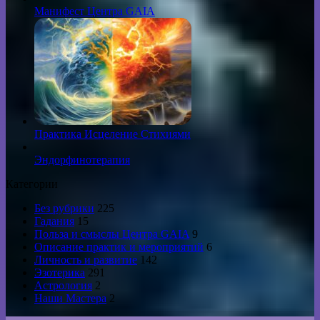
Манифест Центра GAIA
Практика Исцеление Стихиями
Эндорфинотерапия
Категории
Без рубрики
225
Гадания
15
Польза и смыслы Центра GAIA
9
Описание практик и мероприятий
6
Личность и развитие
142
Эзотерика
291
Астрология
2
Наши Мастера
2