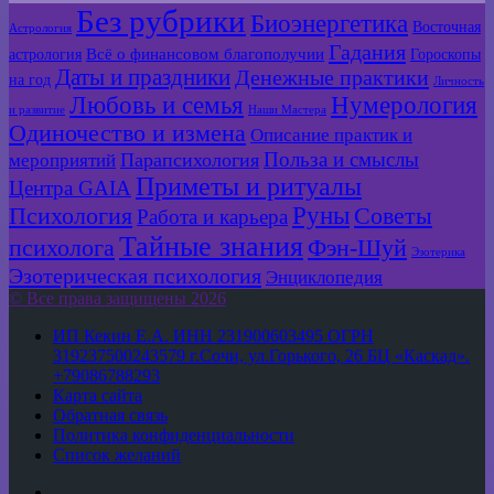
Без рубрики
Биоэнергетика
Восточная
Астрология
Гадания
Всё о финансовом благополучии
астрология
Гороскопы
Даты и праздники
Денежные практики
на год
Личность
Любовь и семья
Нумерология
и развитие
Наши Мастера
Одиночество и измена
Описание практик и
Польза и смыслы
мероприятий
Парапсихология
Приметы и ритуалы
Центра GAIA
Руны
Психология
Советы
Работа и карьера
Тайные знания
психолога
Фэн-Шуй
Эзотерика
Эзотерическая психология
Энциклопедия
© Все права защищены 2026
ИП Кекин Е.А. ИНН 231900603495 ОГРН
319237500243579 г.Сочи, ул.Горького, 26 БЦ «Каскад».
+79086788293
Карта сайта
Обратная связь
Политика конфиденциальности
Список желаний
YouTube