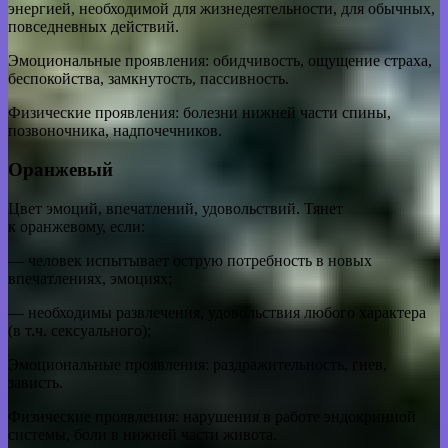
энергией, необходимой для жизнедеятельности, для обычных,
повседневных действий.
Эмоциональные проявления: обидчивость, ощущение страха,
беспокойства, замкнутость, пассивность.
Физические проявления: болезни нижней части спины,
позвоночника, надпочечников.
Оранжевый
Цвет эмоций, впечатлений, удовольствий. Тянет
к оранжевому, если:
— человек испытывает острую потребность в новых
впечатлениях, эмоциях;
— необходимы развлечения, удовольствия любого характера
(в т.ч. сексуального);
Эмоциональные проявления: раздражительность, гнев,
зависть.
Физические проявления: нарушения в работе эндокринной
системы, боли в нижней части живота.