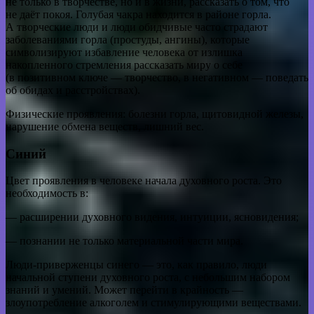
не только в творчестве, но и в жизни, рассказать о том, что
не даёт покоя. Голубая чакра находится в районе горла.
А творческие люди и люди обидчивые часто страдают
заболеваниями горла (простуды, ангины), которые
символизируют избавление человека от излишка
накопленного стремления рассказать миру о себе
(в позитивном ключе — творчество, в негативном — поведать
об обидах и расстройствах).
Физические проявления: болезни горла, щитовидной железы,
нарушение обмена веществ, лишний вес.
Синий
Цвет проявления в человеке начала духовного роста. Это
необходимость в:
— расширении духовного видения, интуиции, ясновидения;
— познании не только материальной части мира.
Люди-приверженцы синего — это, как правило, люди
начальной ступени духовного роста, с небольшим набором
знаний и умений. Может перейти в крайность —
злоупотребление алкоголем и стимулирующими веществами.