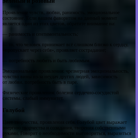
Зелёный и розовый
Проявление чувств, любви, ранимость, эмоциональное
состояние. Если вашим фаворитом на данный момент
является один из этих цветов, обратите внимание на:
— ранимость и сентиментальность;
— то, что человек принимает всё слишком близко к сердцу,
«пропускает через себя», проявляет сострадание;
— потребность любить и быть любимым.
Эмоциональные проявления: чрезмерная эмоциональность,
чувство вины из-за неудач других людей, зависимость
от любви, потребность быть в паре.
Физические проявления: болезни сердечно-сосудистой
системы, слабый иммунитет.
Голубой
Цвет творчества, проявления себя. Голубой цвет выражает
энергию творчества и созидания, творения собственными
руками. Говорит о необходимости выговориться, выразиться