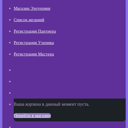
Магазин Эзотерики
Список желаний
Регистрация Партнера
Регистрация Ученика
Регистрация Мастера
Искать
Switch
skin
Sidebar
Просмотреть
Ваша корзина в данный момент пуста.
корзину
Перейти в магазин
покупок
Войти