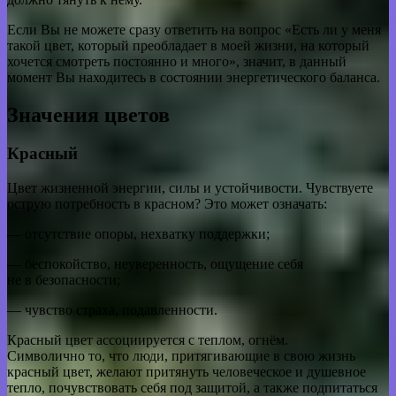
Если Вы не можете сразу ответить на вопрос «Есть ли у меня
такой цвет, который преобладает в моей жизни, на который
хочется смотреть постоянно и много», значит, в данный
момент Вы находитесь в состоянии энергетического баланса.
Значения цветов
Красный
Цвет жизненной энергии, силы и устойчивости. Чувствуете
острую потребность в красном? Это может означать:
— отсутствие опоры, нехватку поддержки;
— беспокойство, неуверенность, ощущение себя
не в безопасности;
— чувство страха, подавленности.
Красный цвет ассоциируется с теплом, огнём.
Символично то, что люди, притягивающие в свою жизнь
красный цвет, желают притянуть человеческое и душевное
тепло, почувствовать себя под защитой, а также подпитаться