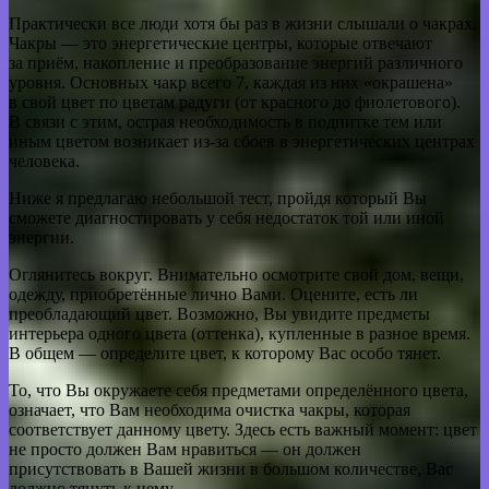
Практически все люди хотя бы раз в жизни слышали о чакрах.
Чакры — это энергетические центры, которые отвечают
за приём, накопление и преобразование энергий различного
уровня. Основных чакр всего 7, каждая из них «окрашена»
в свой цвет по цветам радуги (от красного до фиолетового).
В связи с этим, острая необходимость в подпитке тем или
иным цветом возникает из-за сбоев в энергетических центрах
человека.
Ниже я предлагаю небольшой тест, пройдя который Вы
сможете диагностировать у себя недостаток той или иной
энергии.
Оглянитесь вокруг. Внимательно осмотрите свой дом, вещи,
одежду, приобретённые лично Вами. Оцените, есть ли
преобладающий цвет. Возможно, Вы увидите предметы
интерьера одного цвета (оттенка), купленные в разное время.
В общем — определите цвет, к которому Вас особо тянет.
То, что Вы окружаете себя предметами определённого цвета,
означает, что Вам необходима очистка чакры, которая
соответствует данному цвету. Здесь есть важный момент: цвет
не просто должен Вам нравиться — он должен
присутствовать в Вашей жизни в большом количестве, Вас
должно тянуть к нему.