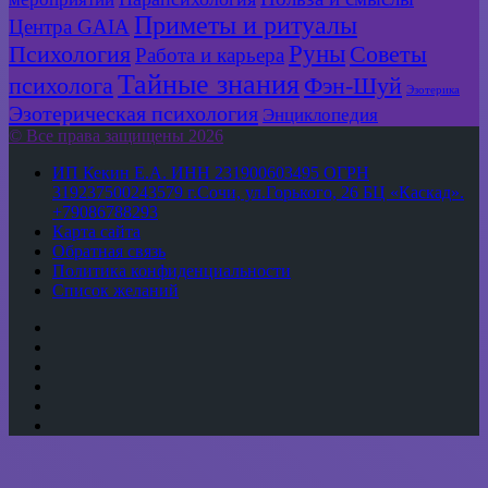
Приметы и ритуалы
Центра GAIA
Руны
Психология
Советы
Работа и карьера
Тайные знания
психолога
Фэн-Шуй
Эзотерика
Эзотерическая психология
Энциклопедия
© Все права защищены 2026
ИП Кекин Е.А. ИНН 231900603495 ОГРН
319237500243579 г.Сочи, ул.Горького, 26 БЦ «Каскад».
+79086788293
Карта сайта
Обратная связь
Политика конфиденциальности
Список желаний
YouTube
vk.com
Одноклассники
Telegram
WhatsApp
RSS
Кнопка
«Наверх»