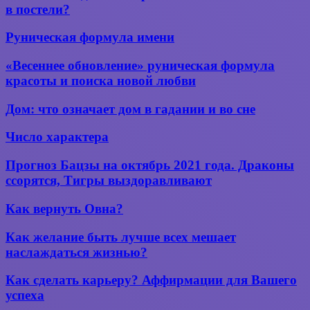
без
в постели?
исцеления
стыда:
как
Руническая
Руническая формула имени
перестать
формула
стесняться
имени
«Весеннее
«Весеннее обновление» руническая формула
в постели?
обновление»
красоты и поиска новой любви
руническая
формула
Дом:
Дом: что означает дом в гадании и во сне
красоты
что
и поиска
означает
Число
Число характера
новой
дом
характера
любви
в гадании
Прогноз
Прогноз Бацзы на октябрь 2021 года. Драконы
и во сне
Бацзы
ссорятся, Тигры выздоравливают
на октябрь
2021 года.
Как
Как вернуть Овна?
Драконы
вернуть
ссорятся,
Овна?
Как
Как желание быть лучше всех мешает
Тигры
желание
выздоравливают
наслаждаться жизнью?
быть
лучше
Как
Как сделать карьеру? Аффирмации для Вашего
всех
сделать
успеха
мешает
карьеру?
наслаждаться