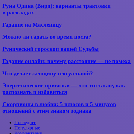
Аффирмации
Руна
жизнью?
Руна Одина (Вирд): варианты трактовки
для
Одина
в раскладах
Вашего
(Вирд):
успеха
варианты
Гадание
Гадание на Масленицу
трактовки
на Масленицу
в раскладах
Можно
Можно ли гадать во время поста?
ли
гадать
Рунический
Рунический гороскоп вашей Судьбы
во
гороскоп
время
вашей
Гадание
Гадание онлайн: почему расстояние — не помеха
поста?
Судьбы
онлайн:
почему
Что
Что делает женщину сексуальной?
расстояние —
делает
не помеха
женщину
Энергетические
Энергетические привязки — что это такое, как
сексуальной?
привязки —
распознать и избавиться
что
это
Скорпионы
Скорпионы в любви: 5 плюсов и 5 минусов
такое,
в
отношений с этим знаком зодиака
как
любви:
распознать
5
и избавиться
Последнее
плюсов
Популярные
и
Комментарии