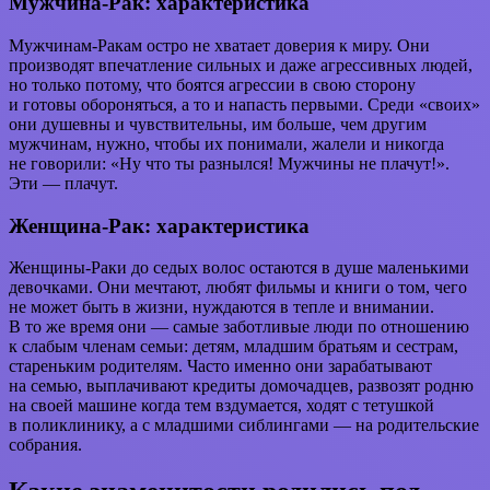
Мужчина-Рак: характеристика
Мужчинам-Ракам остро не хватает доверия к миру. Они
производят впечатление сильных и даже агрессивных людей,
но только потому, что боятся агрессии в свою сторону
и готовы обороняться, а то и напасть первыми. Среди «своих»
они душевны и чувствительны, им больше, чем другим
мужчинам, нужно, чтобы их понимали, жалели и никогда
не говорили: «Ну что ты разнылся! Мужчины не плачут!».
Эти — плачут.
Женщина-Рак: характеристика
Женщины-Раки до седых волос остаются в душе маленькими
девочками. Они мечтают, любят фильмы и книги о том, чего
не может быть в жизни, нуждаются в тепле и внимании.
В то же время они — самые заботливые люди по отношению
к слабым членам семьи: детям, младшим братьям и сестрам,
стареньким родителям. Часто именно они зарабатывают
на семью, выплачивают кредиты домочадцев, развозят родню
на своей машине когда тем вздумается, ходят с тетушкой
в поликлинику, а с младшими сиблингами — на родительские
собрания.