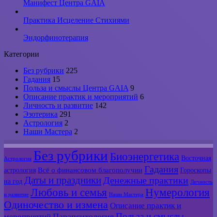
Манифест Центра GAIA
Практика Исцеление Стихиями
Эндорфинотерапия
Категории
Без рубрики
225
Гадания
15
Польза и смыслы Центра GAIA
9
Описание практик и мероприятий
6
Личность и развитие
142
Эзотерика
291
Астрология
2
Наши Мастера
2
Без рубрики
Биоэнергетика
Восточная
Астрология
Гадания
Всё о финансовом благополучии
астрология
Гороскопы
Даты и праздники
Денежные практики
на год
Личность
Любовь и семья
Нумерология
и развитие
Наши Мастера
Одиночество и измена
Описание практик и
Польза и смыслы
мероприятий
Парапсихология