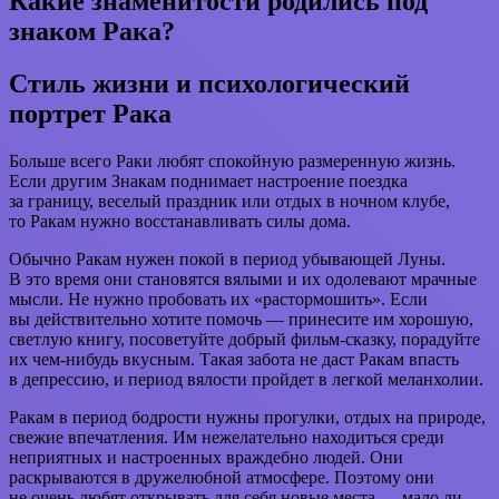
Какие знаменитости родились под
знаком Рака?
Стиль жизни и психологический
портрет Рака
Больше всего Раки любят спокойную размеренную жизнь.
Если другим Знакам поднимает настроение поездка
за границу, веселый праздник или отдых в ночном клубе,
то Ракам нужно восстанавливать силы дома.
Обычно Ракам нужен покой в период убывающей Луны.
В это время они становятся вялыми и их одолевают мрачные
мысли. Не нужно пробовать их «растормошить». Если
вы действительно хотите помочь — принесите им хорошую,
светлую книгу, посоветуйте добрый фильм-сказку, порадуйте
их чем-нибудь вкусным. Такая забота не даст Ракам впасть
в депрессию, и период вялости пройдет в легкой меланхолии.
Ракам в период бодрости нужны прогулки, отдых на природе,
свежие впечатления. Им нежелательно находиться среди
неприятных и настроенных враждебно людей. Они
раскрываются в дружелюбной атмосфере. Поэтому они
не очень любят открывать для себя новые места — мало ли,