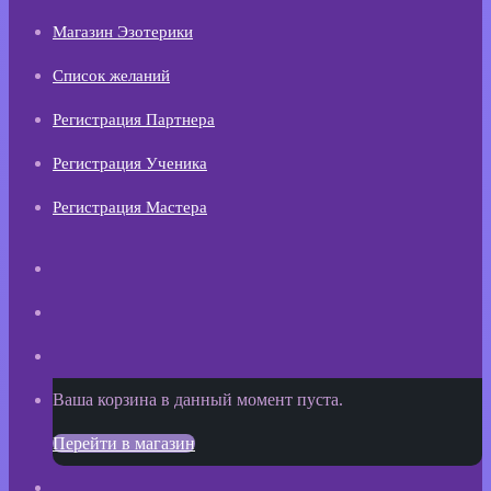
Магазин Эзотерики
Список желаний
Регистрация Партнера
Регистрация Ученика
Регистрация Мастера
Искать
Switch
skin
Sidebar
Просмотреть
Ваша корзина в данный момент пуста.
корзину
Перейти в магазин
покупок
Войти