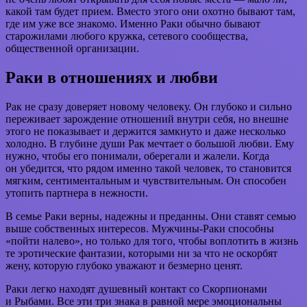
какой там будет прием. Вместо этого они охотно бывают там,
где им уже все знакомо. Именно Раки обычно бывают
старожилами любого кружка, сетевого сообщества,
общественной организации.
Раки в отношениях и любви
Рак не сразу доверяет новому человеку. Он глубоко и сильно
переживает зарождение отношений внутри себя, но внешне
этого не показывает и держится замкнуто и даже несколько
холодно. В глубине души Рак мечтает о большой любви. Ему
нужно, чтобы его понимали, оберегали и жалели. Когда
он убедится, что рядом именно такой человек, то становится
мягким, сентиментальным и чувствительным. Он способен
утопить партнера в нежности.
В семье Раки верны, надежны и преданны. Они ставят семью
выше собственных интересов. Мужчины-Раки способны
«пойти налево», но только для того, чтобы воплотить в жизнь
те эротические фантазии, которыми ни за что не оскорбят
жену, которую глубоко уважают и безмерно ценят.
Раки легко находят душевный контакт со Скорпионами
и Рыбами. Все эти три знака в равной мере эмоциональны