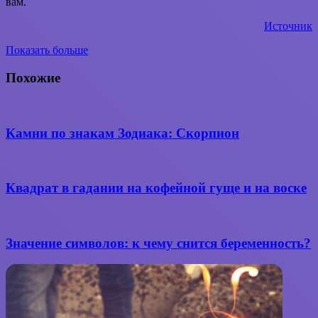
вам.
Источник
Показать больше
Вконтакте
WhatsApp
Telegram
Поделиться
через
Похожие
электронную
почту
Камни по знакам Зодиака: Скорпион
Квадрат в гадании на кофейной гуще и на воске
Значение символов: к чему снится беременность?