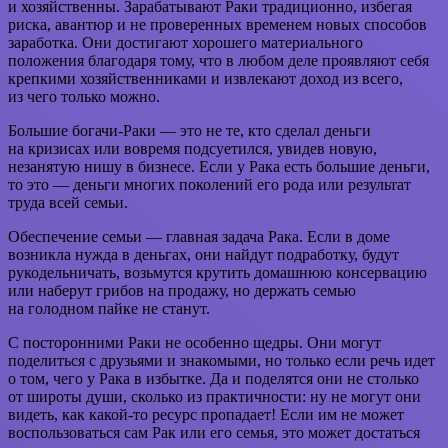
и хозяйственны. Зарабатывают Раки традиционно, избегая
риска, авантюр и не проверенных временем новых способов
заработка. Они достигают хорошего материального
положения благодаря тому, что в любом деле проявляют себя
крепкими хозяйственниками и извлекают доход из всего,
из чего только можно.
Большие богачи-Раки — это не те, кто сделал деньги
на кризисах или вовремя подсуетился, увидев новую,
незанятую нишу в бизнесе. Если у Рака есть большие деньги,
то это — деньги многих поколений его рода или результат
труда всей семьи.
Обеспечение семьи — главная задача Рака. Если в доме
возникла нужда в деньгах, они найдут подработку, будут
рукодельничать, возьмутся крутить домашнюю консервацию
или наберут грибов на продажу, но держать семью
на голодном пайке не станут.
С посторонними Раки не особенно щедры. Они могут
поделиться с друзьями и знакомыми, но только если речь идет
о том, чего у Рака в избытке. Да и поделятся они не столько
от широты души, сколько из практичности: ну не могут они
видеть, как какой-то ресурс пропадает! Если им не может
воспользоваться сам Рак или его семья, это может достаться