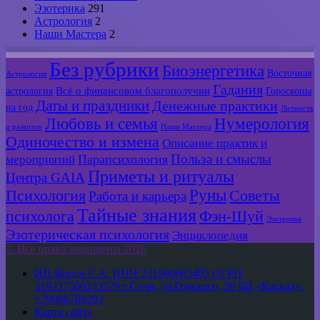
Эзотерика
291
Астрология
2
Наши Мастера
2
Без рубрики
Биоэнергетика
Восточная
Астрология
Гадания
Всё о финансовом благополучии
астрология
Гороскопы
Даты и праздники
Денежные практики
на год
Личность
Любовь и семья
Нумерология
и развитие
Наши Мастера
Одиночество и измена
Описание практик и
Польза и смыслы
мероприятий
Парапсихология
Приметы и ритуалы
Центра GAIA
Руны
Психология
Советы
Работа и карьера
Тайные знания
психолога
Фэн-Шуй
Эзотерика
Эзотерическая психология
Энциклопедия
© Все права защищены 2026
ИП Кекин Е.А. ИНН 231900603495 ОГРН
319237500243579 г.Сочи, ул.Горького, 26 БЦ «Каскад».
+79086788293
Карта сайта