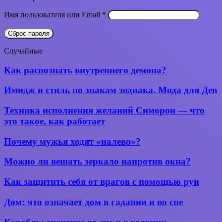
Обязательно
Имя пользователя или Email
*
Сброс пароля
Вконтакте
WhatsApp
Telegram
Поделиться
Случайные
через
электронную
Как
Как распознать внутреннего демона?
почту
распознать
внутреннего
Имидж
Имидж и стиль по знакам зодиака. Мода для Дев
демона?
и
стиль
Техника
Техника исполнения желаний Симорон — что
по
исполнения
это такое, как работает
знакам
желаний
зодиака.
Симорон —
Почему
Почему мужья ходят «налево»?
Мода
что
мужья
для
это
ходят
Дев
Можно ли
Можно ли вешать зеркало напротив окна?
такое,
«налево»?
вешать
как
зеркало
работает
Как
Как защитить себя от врагов с помощью рун
напротив
защитить
окна?
себя
Дом:
Дом: что означает дом в гадании и во сне
от врагов
что
с помощью
означает
Корабль: