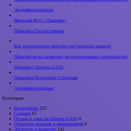
могут
не
Эндорфинотерапия
работать
Женский Круг «Лакшми»
Практика Гвоздестояния
Как использовать энергию натуральных камней
Практикум по развитию экстрасенсорных способностей
Манифест Центра GAIA
Практика Исцеление Стихиями
Эндорфинотерапия
Категории
Без рубрики
225
Гадания
15
Польза и смыслы Центра GAIA
9
Описание практик и мероприятий
6
Личность и развитие
142