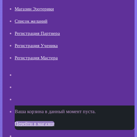
Магазин Эзотерики
Список желаний
Регистрация Партнера
Регистрация Ученика
Регистрация Мастера
Искать
Switch
skin
Sidebar
Просмотреть
Ваша корзина в данный момент пуста.
корзину
Перейти в магазин
покупок
Войти