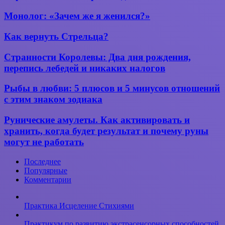
что
и
значит
Монолог:
Монолог: «Зачем же я женился?»
для
перо
«Зачем
здоровья
в гадании
же
—
Как
Как вернуть Стрельца?
и во сне?
я
что
вернуть
женился?»
же
Стрельца?
Странности
Странности Королевы: Два дня рождения,
несёт
Королевы:
перепись лебедей и никаких налогов
занятие
Два
любовью
дня
Рыбы
Рыбы в любви: 5 плюсов и 5 минусов отношений
в
рождения,
в
нашу
с этим знаком зодиака
перепись
любви:
жизнь?
лебедей
5
Рунические
и
Рунические амулеты. Как активировать и
плюсов
амулеты.
никаких
хранить, когда будет результат и почему руны
и
Как
налогов
могут не работать
5
активировать
минусов
и
отношений
Последнее
хранить,
с
Популярные
когда
этим
Комментарии
будет
знаком
результат
зодиака
и
Практика Исцеление Стихиями
почему
руны
Практикум по развитию экстрасенсорных способностей