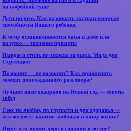
Корабль: значение во сне и в гадании
рун
дом
значение
на кофейной гуще
в гадании
во сне
и во сне
и в гадании
Дети
Дети индиго. Как развивать экстрасенсорные
на кофейной
индиго.
способности Вашего ребёнка
гуще
Как
развивать
К чему
К чему останавливаются часы в доме или
экстрасенсорные
останавливаются
на руке — значение приметы
способности
часы
Вашего
в доме
Имидж
ребёнка
Имидж и стиль по знакам зодиака. Мода для
или
и
Стрельцов
на руке —
стиль
значение
по
Позвонит
приметы
Позвонит — не позвонит? Как приблизить
знакам
—
момент долгожданного разговора?
зодиака.
не
Мода
позвонит?
Лучшие
для
Лучшие идеи подарков на Новый год — советы
Как
идеи
Стрельцов
звёзд
приблизить
подарков
момент
на Новый
Секс
долгожданного
Секс по любви, по глупости и для здоровья —
год —
по
разговора?
что же несёт занятие любовью в нашу жизнь?
советы
любви,
звёзд
по
Перо:
Перо: что значит перо в гадании и во сне?
глупости