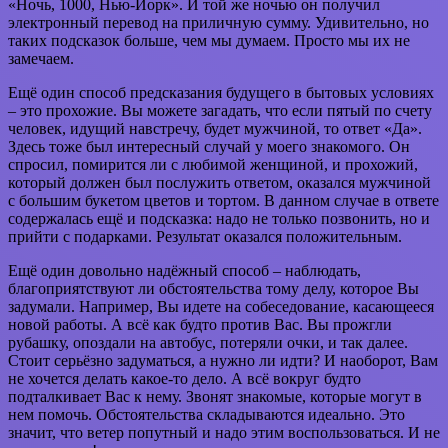
«Ночь, 1000, Нью-Йорк». И той же ночью он получил
электронный перевод на приличную сумму. Удивительно, но
таких подсказок больше, чем мы думаем. Просто мы их не
замечаем.
Ещё один способ предсказания будущего в бытовых условиях
– это прохожие. Вы можете загадать, что если пятый по счету
человек, идущий навстречу, будет мужчиной, то ответ «Да».
Здесь тоже был интересный случай у моего знакомого. Он
спросил, помирится ли с любимой женщиной, и прохожий,
который должен был послужить ответом, оказался мужчиной
с большим букетом цветов и тортом. В данном случае в ответе
содержалась ещё и подсказка: надо не только позвонить, но и
прийти с подарками. Результат оказался положительным.
Ещё один довольно надёжный способ – наблюдать,
благоприятствуют ли обстоятельства тому делу, которое Вы
задумали. Например, Вы идете на собеседование, касающееся
новой работы. А всё как будто против Вас. Вы прожгли
рубашку, опоздали на автобус, потеряли очки, и так далее.
Стоит серьёзно задуматься, а нужно ли идти? И наоборот, Вам
не хочется делать какое-то дело. А всё вокруг будто
подталкивает Вас к нему. Звонят знакомые, которые могут в
нем помочь. Обстоятельства складываются идеально. Это
значит, что ветер попутный и надо этим воспользоваться. И не