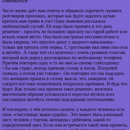
сомневаться!
Часто жизнь даёт нам ответы в обрывках нарочито громких
разговоров прохожих, которые как будто задались целью
кричать нам прямо в ухо! Одна знакомая рассказала
любопытный случай. Ей надо было принять в тот день
решение – просить ли большую зарплату на старой работе или
искать новое место. Она была настроена пессимистично и
была уверена, что просить денег у жадного начальника –
только зря трепать себе нервы. С грустными мыслями она села
в автобус. А сзади неё сел мужчина с очень громким голосом,
который всю дорогу разговаривал по мобильному телефону.
Причём повторял одну и ту же мысль своему собеседнику:
«Ты как страус, всегда прячешь голову в песок. Попробуй
сначала, а потом уже говори». Он повторял это так надсадно,
что женщине пришла в голову мысль, что, наверное, ей
следует всё-таки попробовать попросить прибавки. И будь что
будет. Как только она приняла такое решение, мужчина
магическим образом успокоился и перестал мучить всех
пассажиров автобуса своими надсадными интонациями.
И последнее, о чём хотелось сказать: у каждого человека есть
свои «счастливые знаки судьбы». Это может быть кленовый
лист, человек с тортом, женщина с ребенком, какой-то
определенный цвет. Если нам встречается такой знак-примета,