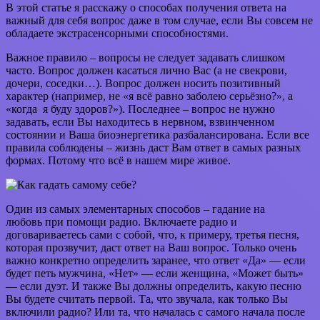
В этой статье я расскажу о способах получения ответа на
важный для себя вопрос даже в том случае, если Вы совсем не
обладаете экстрасенсорными способностями.
Важное правило – вопросы не следует задавать слишком
часто. Вопрос должен касаться лично Вас (а не свекрови,
дочери, соседки…). Вопрос должен носить позитивный
характер (например, не «я всё равно заболею серьёзно?», а
«когда я буду здоров?»). Последнее – вопрос не нужно
задавать, если Вы находитесь в нервном, взвинченном
состоянии и Ваша биоэнергетика разбалансирована. Если все
правила соблюдены – жизнь даст Вам ответ в самых разных
формах. Потому что всё в нашем мире живое.
Один из самых элементарных способов – гадание на
любовь при помощи радио. Включаете радио и
договариваетесь сами с собой, что, к примеру, третья песня,
которая прозвучит, даст ответ на Ваш вопрос. Только очень
важно конкретно определить заранее, что ответ «Да» — если
будет петь мужчина, «Нет» — если женщина, «Может быть»
— если дуэт. И также Вы должны определить, какую песню
Вы будете считать первой. Та, что звучала, как только Вы
включили радио? Или та, что началась с самого начала после