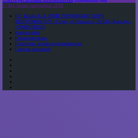
© Все права защищены 2026
ИП Кекин Е.А. ИНН 231900603495 ОГРН
319237500243579 г.Сочи, ул.Горького, 26 БЦ «Каскад».
+79086788293
Карта сайта
Обратная связь
Политика конфиденциальности
Список желаний
YouTube
vk.com
Одноклассники
Telegram
WhatsApp
RSS
Кнопка
«Наверх»