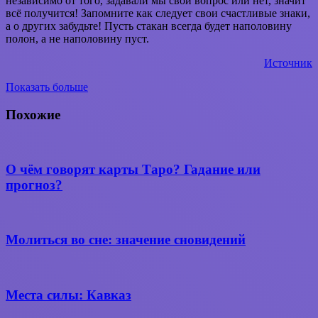
независимо от того, задавали мы свой вопрос или нет, значит
всё получится! Запомните как следует свои счастливые знаки,
а о других забудьте! Пусть стакан всегда будет наполовину
полон, а не наполовину пуст.
Источник
Показать больше
Вконтакте
WhatsApp
Telegram
Поделиться
через
Похожие
электронную
почту
О чём говорят карты Таро? Гадание или
прогноз?
Молиться во сне: значение сновидений
Места силы: Кавказ