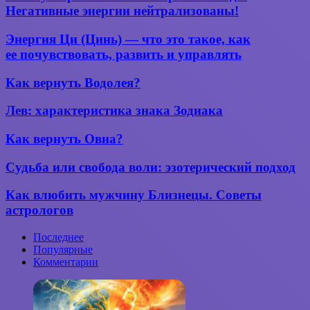
прогноз
Негативные энергии нейтрализованы!
правильно?
на сентябрь
2021 года.
Энергия Ци
Энергия Ци (Цинь) — что это такое, как
Негативные
(Цинь) —
ее почувствовать, развить и управлять
энергии
что
нейтрализованы!
это
Как
Как вернуть Водолея?
такое,
вернуть
как
Водолея?
Лев:
Лев: характеристика знака Зодиака
ее почувствовать,
характеристика
развить
знака
и управлять
Как
Как вернуть Овна?
Зодиака
вернуть
Овна?
Судьба
Судьба или свобода воли: эзотерический подход
или
свобода
Как
Как влюбить мужчину Близнецы. Советы
воли:
влюбить
астрологов
эзотерический
мужчину
подход
Близнецы.
Последнее
Советы
Популярные
астрологов
Комментарии