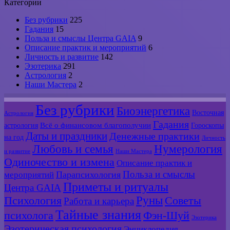
Категории
Без рубрики
225
Гадания
15
Польза и смыслы Центра GAIA
9
Описание практик и мероприятий
6
Личность и развитие
142
Эзотерика
291
Астрология
2
Наши Мастера
2
Без рубрики
Биоэнергетика
Восточная
Астрология
Гадания
Всё о финансовом благополучии
астрология
Гороскопы
Даты и праздники
Денежные практики
на год
Личность
Любовь и семья
Нумерология
и развитие
Наши Мастера
Одиночество и измена
Описание практик и
Польза и смыслы
мероприятий
Парапсихология
Приметы и ритуалы
Центра GAIA
Руны
Психология
Советы
Работа и карьера
Тайные знания
психолога
Фэн-Шуй
Эзотерика
Эзотерическая психология
Энциклопедия