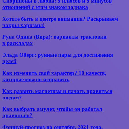
Скорпионы в любви: 5 плюсов и 5 минусов
Водолея?
в
отношений с этим знаком зодиака
любви:
5
Хотите
Хотите быть в центре внимания? Раскрываем
плюсов
быть
чакры харизмы!
и
в
5
центре
Руна
минусов
Руна Одина (Вирд): варианты трактовки
внимания?
Одина
отношений
в раскладах
Раскрываем
(Вирд):
с
чакры
варианты
этим
Эльда
харизмы!
Эльда Оберг: рунные пары для достижения
трактовки
знаком
Оберг:
целей
в раскладах
зодиака
рунные
пары
Как
Как изменить свой характер? 10 качеств,
для
изменить
которые можно исправить
достижения
свой
целей
характер?
Как
Как развить магнетизм и начать нравиться
10 качеств,
развить
людям?
которые
магнетизм
можно
и начать
Как
исправить
Как выбрать амулет, чтобы он работал
нравиться
выбрать
правильно?
людям?
амулет,
чтобы
Фэншуй-
Фэншуй-прогноз на сентябрь 2021 года.
он работал