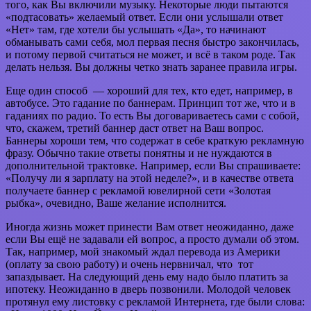
того, как Вы включили музыку. Некоторые люди пытаются
«подтасовать» желаемый ответ. Если они услышали ответ
«Нет» там, где хотели бы услышать «Да», то начинают
обманывать сами себя, мол первая песня быстро закончилась,
и потому первой считаться не может, и всё в таком роде. Так
делать нельзя. Вы должны четко знать заранее правила игры.
Еще один способ — хороший для тех, кто едет, например, в
автобусе. Это гадание по баннерам. Принцип тот же, что и в
гаданиях по радио. То есть Вы договариваетесь сами с собой,
что, скажем, третий баннер даст ответ на Ваш вопрос.
Баннеры хороши тем, что содержат в себе краткую рекламную
фразу. Обычно такие ответы понятны и не нуждаются в
дополнительной трактовке. Например, если Вы спрашиваете:
«Получу ли я зарплату на этой неделе?», и в качестве ответа
получаете баннер с рекламой ювелирной сети «Золотая
рыбка», очевидно, Ваше желание исполнится.
Иногда жизнь может принести Вам ответ неожиданно, даже
если Вы ещё не задавали ей вопрос, а просто думали об этом.
Так, например, мой знакомый ждал перевода из Америки
(оплату за свою работу) и очень нервничал, что тот
запаздывает. На следующий день ему надо было платить за
ипотеку. Неожиданно в дверь позвонили. Молодой человек
протянул ему листовку с рекламой Интернета, где были слова: