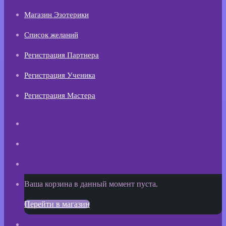
Магазин Эзотерики
Список желаний
Регистрация Партнера
Регистрация Ученика
Регистрация Мастера
Искать
Switch
skin
Sidebar
Просмотреть
Ваша корзина в данный момент пуста.
корзину
Перейти в магазин
покупок
Войти