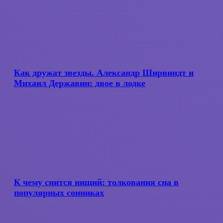
Как
дружат
звезды.
Как дружат звезды. Александр Ширвиндт и
Александр
Михаил Державин: двое в лодке
Ширвиндт
и
Михаил
Державин:
двое
в
лодке
К
чему
снится
К чему снится нищий: толкования сна в
нищий:
популярных сонниках
толкования
сна
в