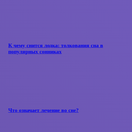
проявляется
К
чему
снится
К чему снится лодка: толкования сна в
лодка:
популярных сонниках
толкования
сна
в
популярных
сонниках
Что
означает
лечение
Что означает лечение во сне?
во сне?