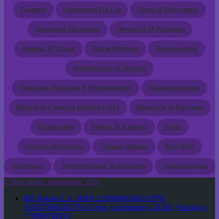
Гадания
Гороскопы На Год
Даты И Праздники
Денежные Практики
Личность И Развитие
Любовь И Семья
Наши Мастера
Нумерология
Одиночество И Измена
Описание Практик И Мероприятий
Парапсихология
Польза И Смыслы Центра GAIA
Приметы И Ритуалы
Психология
Работа И Карьера
Руны
Советы Психолога
Тайные Знания
Фэн-Шуй
Эзотерика
Эзотерическая Психология
Энциклопедия
© Все права защищены 2026
ИП Кекин Е.А. ИНН 231900603495 ОГРН
319237500243579 г.Сочи, ул.Горького, 26 БЦ «Каскад».
+79086788293