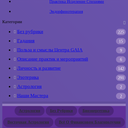
Практика Исцеление Стихиями
Эндорфинотерапия
Категории
Без рубрики
225
Гадания
15
Польза и смыслы Центра GAIA
9
Описание практик и мероприятий
6
Личность и развитие
142
Эзотерика
291
Астрология
2
Наши Мастера
2
Астрология
Без Рубрики
Биоэнергетика
Восточная Астрология
Всё О Финансовом Благополучии