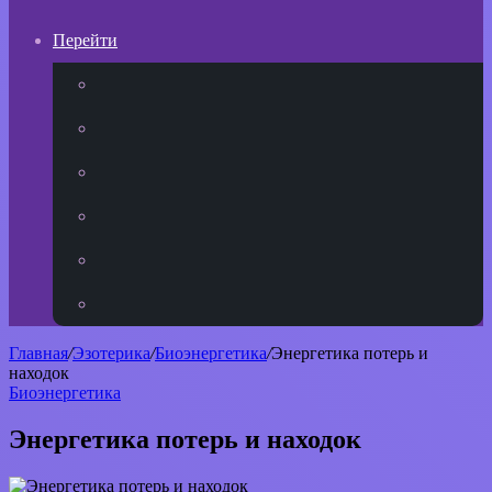
Перейти
YouTube
vk.com
Одноклассники
Telegram
WhatsApp
RSS
Главная
/
Эзотерика
/
Биоэнергетика
/
Энергетика потерь и
находок
Биоэнергетика
Энергетика потерь и находок