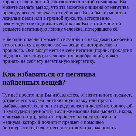
хорошо, если в чистой, соответственно этой символике Вы
можете сделать вывод, что эта монетка очищена от негатива
предыдущего человека стихией воды. Если бы эта монетка
лежала в пыли или в грязной луже, то, естественно,
рекомендую не поднимать её, так как Вы с этой монетой
возьмёте негативную логику человека, потерявшего её.
Ещё один опасный момент, связанный с находками (особенно
это относится к археологам) — вещи из исторического
прошлого. Они могут нести в себе негатив (порчи, проклятия
родового значения), и человек, их подобравший, может
принять на себя эту негативную энергетику.
Как избавиться от негатива
найденных вещей?
Тут всё просто: или Вы избавляетесь от негативного предмета
(отдаёте его в музей, антикварную лавку или просто
выбрасываете, если он не представляет никакой исторической
и культурной ценности). Если же находка Вам (монета, икона,
талисман и пр.), найдите хорошего парапсихолога или
медиума, который почистит предмет с помощью
биоэнергетики, сняв с него негативную заложенность.