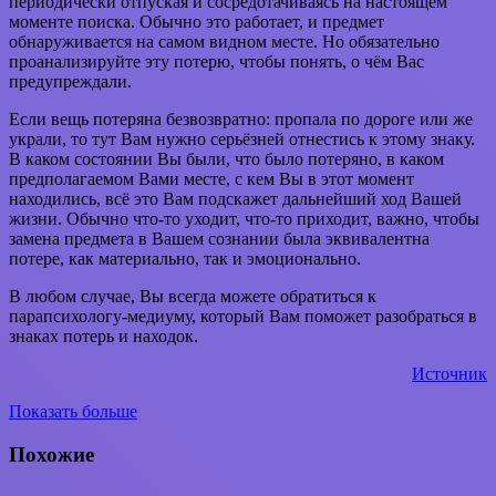
периодически отпуская и сосредотачиваясь на настоящем
моменте поиска. Обычно это работает, и предмет
обнаруживается на самом видном месте. Но обязательно
проанализируйте эту потерю, чтобы понять, о чём Вас
предупреждали.
Если вещь потеряна безвозвратно: пропала по дороге или же
украли, то тут Вам нужно серьёзней отнестись к этому знаку.
В каком состоянии Вы были, что было потеряно, в каком
предполагаемом Вами месте, с кем Вы в этот момент
находились, всё это Вам подскажет дальнейший ход Вашей
жизни. Обычно что-то уходит, что-то приходит, важно, чтобы
замена предмета в Вашем сознании была эквивалентна
потере, как материально, так и эмоционально.
В любом случае, Вы всегда можете обратиться к
парапсихологу-медиуму, который Вам поможет разобраться в
знаках потерь и находок.
Источник
Показать больше
Вконтакте
WhatsApp
Telegram
Поделиться
через
Похожие
электронную
почту