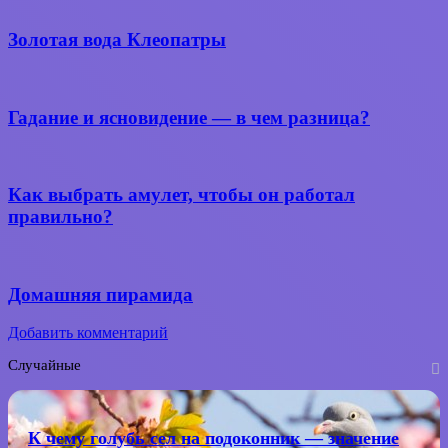
Золотая вода Клеопатры
Гадание и ясновидение — в чем разница?
Как выбрать амулет, чтобы он работал
правильно?
Домашняя пирамида
Добавить комментарий
Случайные
К чему
голубь
сел
К чему голубь сел на подоконник — значение