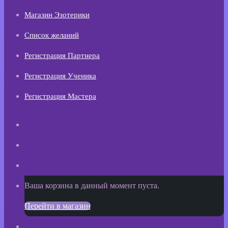
Магазин Эзотерики
Список желаний
Регистрация Партнера
Регистрация Ученика
Регистрация Мастера
Искать
Switch
skin
Sidebar
Просмотреть
Ваша корзина в данный момент пуста.
корзину
Перейти в магазин
покупок
Войти