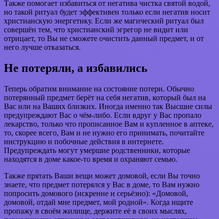
Также помогает избавиться от негатива чистка святой водой,
но такой ритуал будет эффективен только если негатив носит
христианскую энергетику. Если же магический ритуал был
совершён тем, что христианский эгрегор не видит или
отрицает, то Вы не сможете очистить данный предмет, и от
него лучше отказаться.
Не потеряли, а избавились
Теперь обратим внимание на состояние потери. Обычно
потерянный предмет берёт на себя негатив, который был на
Вас или на Ваших близких. Иногда именно так Высшие силы
предупреждают Вас о чём-либо. Если вдруг у Вас пропало
лекарство, только что прописанное Вам и купленное в аптеке,
то, скорее всего, Вам и не нужно его принимать, почитайте
инструкцию и побочные действия в интернете.
Предупреждать могут умершие родственники, которые
находятся в доме какое-то время и охраняют семью.
Также прятать Ваши вещи может домовой, если Вы точно
знаете, что предмет потерялся у Вас в доме, то Вам нужно
попросить домового (искренне и серьёзно): «Домовой,
домовой, отдай мне предмет, мой родной». Когда ищите
пропажу в своём жилище, держите её в своих мыслях,