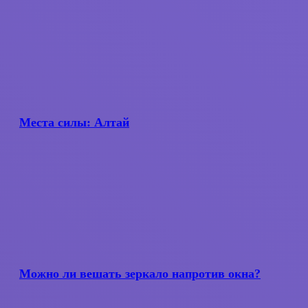
почему?
Места
силы:
Алтай
Места силы: Алтай
Можно ли
вешать
зеркало
Можно ли вешать зеркало напротив окна?
напротив
окна?