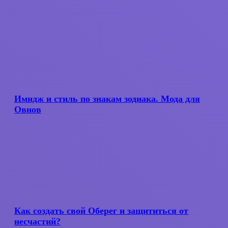
Имидж
и
стиль
Имидж и стиль по знакам зодиака. Мода для
по
Овнов
знакам
зодиака.
Мода
для
Овнов
Как
создать
свой
Как создать свой Оберег и защититься от
Оберег
несчастий?
и