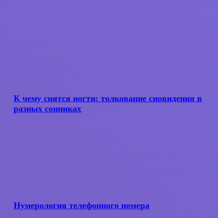
К
чему
снятся
К чему снятся ногти: толкование сновидения в
ногти:
разных сонниках
толкование
сновидения
в
разных
сонниках
Нумерология
телефонного
номера
Нумерология телефонного номера