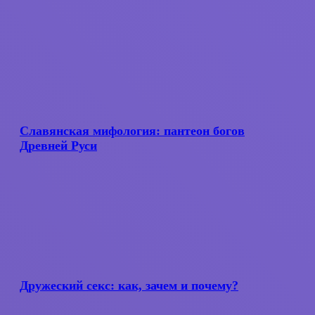
защититься
от
несчастий?
Славянская
мифология:
пантеон
Славянская мифология: пантеон богов
богов
Древней Руси
Древней
Руси
Дружеский
секс:
как,
Дружеский секс: как, зачем и почему?
зачем
и