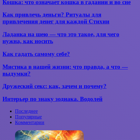
Кошка:
Кошка: что означает кошка в гадании и во сне
что
означает
Как
Как привлечь деньги? Ритуалы для
кошка
привлечь
привлечения денег для каждой Стихии
в гадании
деньги?
и во сне
Ритуалы
Ладанка
Ладанка на шею — что это такое, для чего
для
на шею —
нужна, как носить
привлечения
что
денег
это
Как
для
Как гадать самому себе?
такое,
гадать
каждой
для
самому
Стихии
Мистика
Мистика в нашей жизни: что правда, а что —
чего
себе?
в нашей
нужна,
выдумки?
жизни:
как
что
носить
Дружеский
Дружеский секс: как, зачем и почему?
правда,
секс:
а что —
как,
Интерьер
Интерьер по знаку зодиака. Водолей
выдумки?
зачем
по
и
знаку
Последнее
почему?
зодиака.
Популярные
Водолей
Комментарии