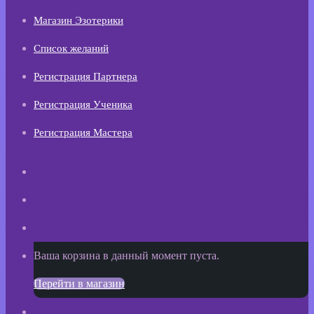
Магазин Эзотерики
Список желаний
Регистрация Партнера
Регистрация Ученика
Регистрация Мастера
Искать
Switch
skin
Sidebar
Просмотреть
Ваша корзина в данный момент пуста.
корзину
Перейти в магазин
покупок
Войти