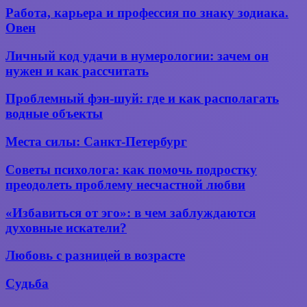
секреты
Работа,
Работа, карьера и профессия по знаку зодиака.
сохранения
карьера
Овен
энергетики
и
профессия
Личный
Личный код удачи в нумерологии: зачем он
по
код
нужен и как рассчитать
знаку
удачи
зодиака.
в
Проблемный
Овен
Проблемный фэн-шуй: где и как располагать
нумерологии:
фэн-
водные объекты
зачем
шуй:
он
где
Места
нужен
Места силы: Санкт-Петербург
и как
силы:
и
располагать
Санкт-
как
Советы
Советы психолога: как помочь подростку
водные
Петербург
рассчитать
психолога:
объекты
преодолеть проблему несчастной любви
как
помочь
«Избавиться
«Избавиться от эго»: в чем заблуждаются
подростку
от
духовные искатели?
преодолеть
эго»:
проблему
в
Любовь
несчастной
Любовь с разницей в возрасте
чем
с разницей
любви
заблуждаются
в возрасте
Судьба
Судьба
духовные
искатели?