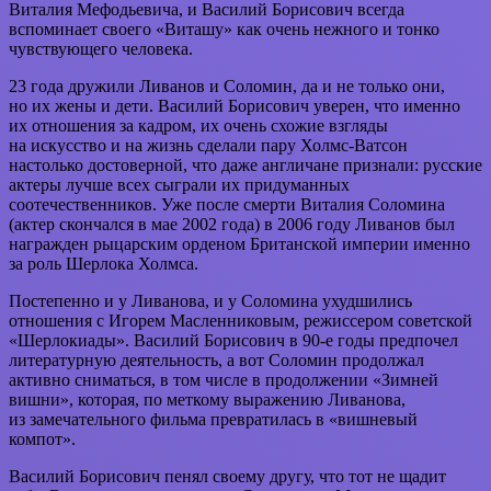
Виталия Мефодьевича, и Василий Борисович всегда
вспоминает своего «Виташу» как очень нежного и тонко
чувствующего человека.
23 года дружили Ливанов и Соломин, да и не только они,
но их жены и дети. Василий Борисович уверен, что именно
их отношения за кадром, их очень схожие взгляды
на искусство и на жизнь сделали пару Холмс-Ватсон
настолько достоверной, что даже англичане признали: русские
актеры лучше всех сыграли их придуманных
соотечественников. Уже после смерти Виталия Соломина
(актер скончался в мае 2002 года) в 2006 году Ливанов был
награжден рыцарским орденом Британской империи именно
за роль Шерлока Холмса.
Постепенно и у Ливанова, и у Соломина ухудшились
отношения с Игорем Масленниковым, режиссером советской
«Шерлокиады». Василий Борисович в 90-е годы предпочел
литературную деятельность, а вот Соломин продолжал
активно сниматься, в том числе в продолжении «Зимней
вишни», которая, по меткому выражению Ливанова,
из замечательного фильма превратилась в «вишневый
компот».
Василий Борисович пенял своему другу, что тот не щадит