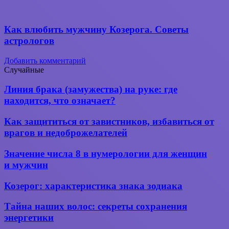
Как влюбить мужчину Козерога. Советы
астрологов
Добавить комментарий
Случайные
Линия
Линия брака (замужества) на руке: где
брака
находится, что означает?
(замужества)
на руке:
Как
Как защититься от завистников, избавиться от
где
защититься
врагов и недоброжелателей
находится,
от
что
завистников,
Значение
означает?
Значение числа 8 в нумерологии для женщин
избавиться
числа
и мужчин
от
8 в
врагов
нумерологии
Козерог:
и
Козерог: характеристика знака зодиака
для
характеристика
недоброжелателей
женщин
знака
Тайна
Тайна наших волос: секреты сохранения
и мужчин
зодиака
наших
энергетики
волос: