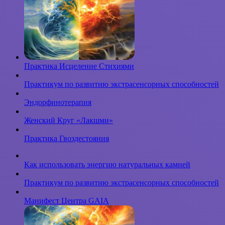
Практика Исцеление Стихиями
Практикум по развитию экстрасенсорных способностей
Эндорфинотерапия
Женский Круг «Лакшми»
Практика Гвоздестояния
Как использовать энергию натуральных камней
Практикум по развитию экстрасенсорных способностей
Манифест Центра GAIA