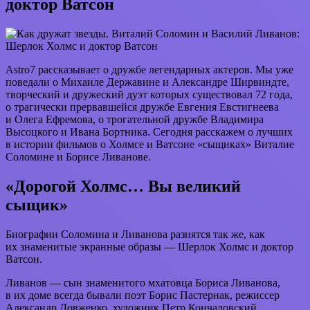
доктор Ватсон
Astro7 рассказывает о дружбе легендарных актеров. Мы уже
поведали о Михаиле Державине и Александре Ширвиндте,
творческий и дружеский дуэт которых существовал 72 года,
о трагически прервавшейся дружбе Евгения Евстигнеева
и Олега Ефремова, о трогательной дружбе Владимира
Высоцкого и Ивана Бортника. Сегодня расскажем о лучших
в истории фильмов о Холмсе и Ватсоне «сыщиках» Виталие
Соломине и Борисе Ливанове.
«Дорогой Холмс… Вы великий
сыщик»
Биографии Соломина и Ливанова разнятся так же, как
их знаменитые экранные образы — Шерлок Холмс и доктор
Ватсон.
Ливанов — сын знаменитого мхатовца Бориса Ливанова,
в их доме всегда бывали поэт Борис Пастернак, режиссер
Александр Довженко, художник Петр Кончаловский,