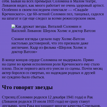
себя. Бывая на всех премьерах Соломина в Малом театре,
Ливанов видел, как много работает не очень здоровый артист.
Особенно в своем последнем спектакле — «Свадьбе
Кречинского», где 60-летний Соломин пел, танцевал, садился
на шпагат и где еще следил за всеми режиссерским оком.
Схожие взгляды сделали пару Холмс-Ватсон
настолько достоверной, что это признали даже
англичане. Кадр из фильма «Шерлок Холмс и
доктор Ватсон»
В конце концов сердце Соломина не выдержало. Прямо
на сцене во время исполнения роли Кречинского ему стало
плохо. После первого акта его унесли со сцены. Почти месяц
актер боролся со смертью, но надеждам родных и друзей
не суждено было сбыться.
Что говорят звезды
Стрелец (Соломин родился 12 декабря 1941 года) и Рак
(Ливанов родился 19 июля 1935 года) не сразу станут
друзьями, хотя Рака восхищают многие качества Стрельцов,