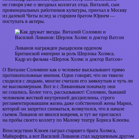
не говоря уже о звездных коллегах отца. Виталий, сын
провинциальных работников культуры, приехал в Москву
из далекой Читы вслед за старшим братом Юрием —
поступать в актеры.
Ливанов награжден рыцарским орденом
Британской империи за роль Шерлока Холмса.
Кадр из фильма «Шерлок Холмс и доктор Ватсон»
О Виталие Соломине как о человеке высказывают прямо
противоположные мнения. Одни говорят, что он тяжело
сходился с людьми, многие считали его замкнутым и чуть ли
не высокомерным. Вот и с Ливановым поначалу они
не сошлись. Более того, рассказывают: Соломин, бывший
человеком жесткой внутренней дисциплины, строго
регламентировавшим жизнь даже собственной жены Марии,
которой он запретил сниматься, возмутился, что в начале
съемок Ливанов не явился вовремя, и тут же пригласил
на пробы своего коллегу по Малому театру Бориса Клюева.
Впоследствии Клюев сыграл старшего брата Холмса,
Майкрофта, а вот Василий Ливанов стал задушевным другом