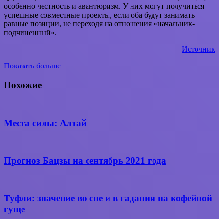
особенно честность и авантюризм. У них могут получиться
успешные совместные проекты, если оба будут занимать
равные позиции, не переходя на отношения «начальник-
подчиненный».
Источник
Показать больше
Вконтакте
WhatsApp
Telegram
Поделиться
через
Похожие
электронную
почту
Места силы: Алтай
Прогноз Бацзы на сентябрь 2021 года
Туфли: значение во сне и в гадании на кофейной
гуще