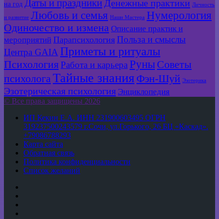
Даты и праздники
Денежные практики
на год
Личность
Любовь и семья
Нумерология
и развитие
Наши Мастера
Одиночество и измена
Описание практик и
Польза и смыслы
мероприятий
Парапсихология
Приметы и ритуалы
Центра GAIA
Руны
Психология
Советы
Работа и карьера
Тайные знания
психолога
Фэн-Шуй
Эзотерика
Эзотерическая психология
Энциклопедия
© Все права защищены 2026
ИП Кекин Е.А. ИНН 231900603495 ОГРН
319237500243579 г.Сочи, ул.Горького, 26 БЦ «Каскад».
+79086788293
Карта сайта
Обратная связь
Политика конфиденциальности
Список желаний
YouTube
vk.com
Одноклассники
Telegram