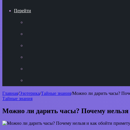
Перейти
YouTube
vk.com
Одноклассники
Telegram
WhatsApp
RSS
Главная
/
Эзотерика
/
Тайные знания
/
Можно ли дарить часы? Поче
Тайные знания
Можно ли дарить часы? Почему нельзя 