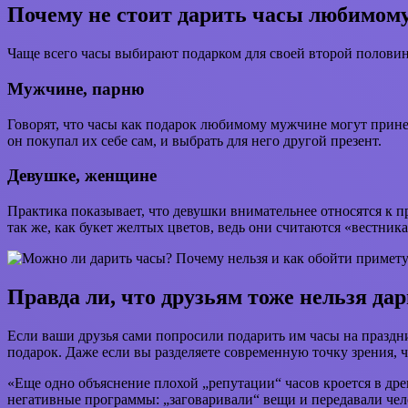
Почему не стоит дарить часы любимому
Чаще всего часы выбирают подарком для своей второй половинки
Мужчине, парню
Говорят, что часы как подарок любимому мужчине могут принес
он покупал их себе сам, и выбрать для него другой презент.
Девушке, женщине
Практика показывает, что девушки внимательнее относятся к п
так же, как букет желтых цветов, ведь они считаются «вестника
Правда ли, что друзьям тоже нельзя да
Если ваши друзья сами попросили подарить им часы на праздник
подарок. Даже если вы разделяете современную точку зрения, 
«Еще одно объяснение плохой „репутации“ часов кроется в дре
негативные программы: „заговаривали“ вещи и передавали чел