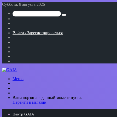
Суббота, 8 августа 2026
Искать
Switch
skin
Sidebar
Случайная
статья
Войти / Зарегистрироваться
RSS
WhatsApp
Telegram
Одноклассники
vk.com
YouTube
Меню
Искать
Switch
skin
Войти
Просмотреть
Ваша корзина в данный момент пуста.
корзину
Перейти в магазин
покупок
Центр GAIA