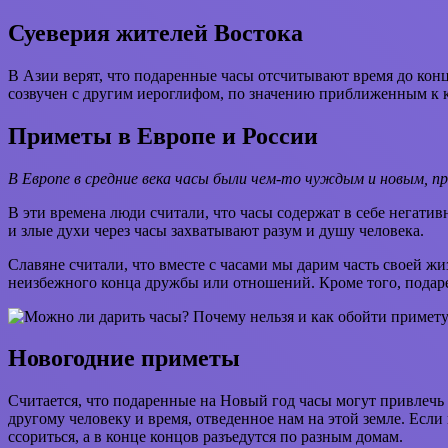
Суеверия жителей Востока
В Азии верят, что подаренные часы отсчитывают время до конц
созвучен с другим иероглифом, по значению приближенным к к
Приметы в Европе и России
В Европе в средние века часы были чем-то чуждым и новым, п
В эти времена люди считали, что часы содержат в себе негати
и злые духи через часы захватывают разум и душу человека.
Славяне считали, что вместе с часами мы дарим часть своей ж
неизбежного конца дружбы или отношений. Кроме того, подарен
Новогодние приметы
Считается, что подаренные на Новый год часы могут привлечь л
другому человеку и время, отведенное нам на этой земле. Если
ссориться, а в конце концов разъедутся по разным домам.