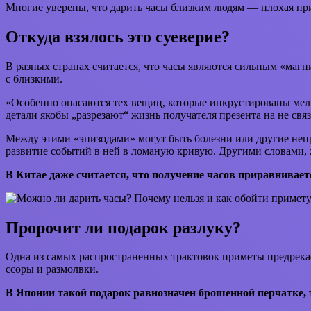
Многие уверены, что дарить часы близким людям — плохая при
Откуда взялось это суеверие?
В разных странах считается, что часы являются сильным «маг
с близкими.
«Особенно опасаются тех вещиц, которые инкрустированы мел
детали якобы „разрезают“ жизнь получателя презента на не св
Между этими «эпизодами» могут быть болезни или другие непри
развитие событий в ней в ломаную кривую. Другими словами, ж
В Китае даже считается, что получение часов приравнивае
Пророчит ли подарок разлуку?
Одна из самых распространенных трактовок приметы предрекае
ссоры и размолвки.
В Японии такой подарок равнозначен брошенной перчатке, т