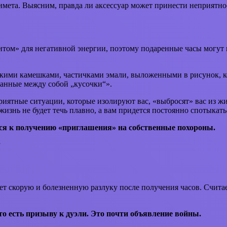
мета. Выясним, правда ли аксессуар может принести неприятнос
нитом» для негативной энергии, поэтому подаренные часы могут
кими камешками, частичками эмали, выложенными в рисунок, ко
язанные между собой „кусочки“».
ятные ситуации, которые изолируют вас, «выбросят» вас из жиз
изнь не будет течь плавно, а вам придется постоянно спотыкать
тся к получению «приглашения» на собственные похороны.
т скорую и болезненную разлуку после получения часов. Считае
о есть призыву к дуэли. Это почти объявление войны.