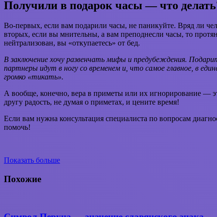
Получили в подарок часы — что делать
Во-первых, если вам подарили часы, не паникуйте. Вряд ли чел
вторых, если вы мнительны, а вам преподнесли часы, то протя
нейтрализован, вы «откупаетесь» от бед.
В заключение хочу развенчать мифы и предубеждения. Подари
партнеры идут в ногу со временем и, что самое главное, в е
громко «тикать».
А вообще, конечно, вера в приметы или их игнорирование — это
другу радость, не думая о приметах, и цените время!
Если вам нужна консультация специалиста по вопросам диагнос
помочь!
Показать больше
Вконтакте
WhatsApp
Telegram
Поделиться
через
Похожие
электронную
почту
Символ Перуна — значение славянского знака