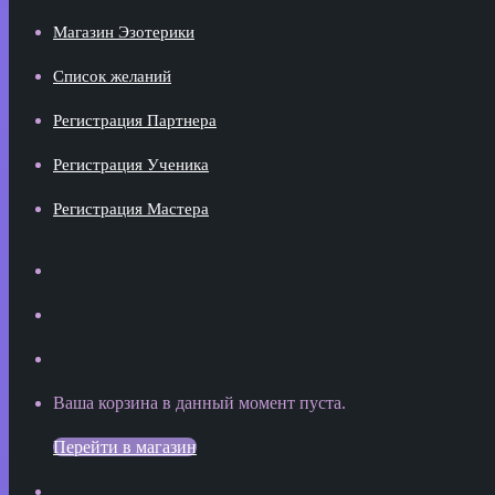
Магазин Эзотерики
Список желаний
Регистрация Партнера
Регистрация Ученика
Регистрация Мастера
Искать
Switch
skin
Sidebar
Просмотреть
Ваша корзина в данный момент пуста.
корзину
Перейти в магазин
покупок
Войти