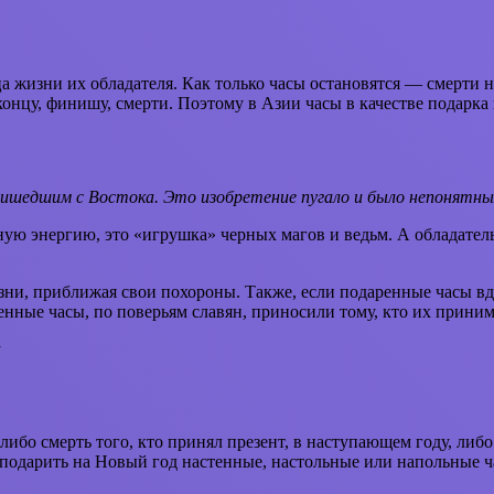
а жизни их обладателя. Как только часы остановятся — смерти 
онцу, финишу, смерти. Поэтому в Азии часы в качестве подарка
ришедшим с Востока. Это изобретение пугало и было непонятны
вную энергию, это «игрушка» черных магов и ведьм. А обладател
изни, приближая свои похороны. Также, если подаренные часы в
ные часы, по поверьям славян, приносили тому, кто их принима
ибо смерть того, кто принял презент, в наступающем году, либо 
 подарить на Новый год настенные, настольные или напольные ча