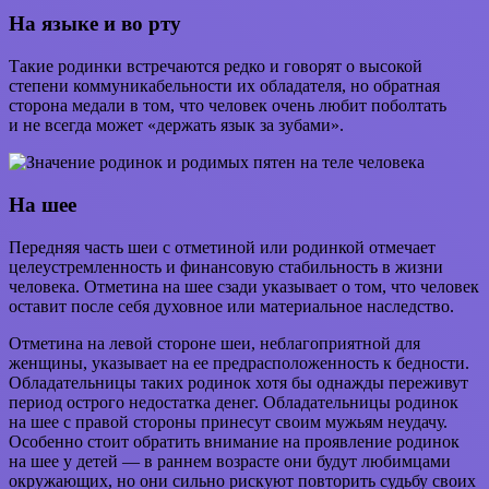
На языке и во рту
Такие родинки встречаются редко и говорят о высокой
степени коммуникабельности их обладателя, но обратная
сторона медали в том, что человек очень любит поболтать
и не всегда может «держать язык за зубами».
На шее
Передняя часть шеи с отметиной или родинкой отмечает
целеустремленность и финансовую стабильность в жизни
человека. Отметина на шее сзади указывает о том, что человек
оставит после себя духовное или материальное наследство.
Отметина на левой стороне шеи, неблагоприятной для
женщины, указывает на ее предрасположенность к бедности.
Обладательницы таких родинок хотя бы однажды переживут
период острого недостатка денег. Обладательницы родинок
на шее с правой стороны принесут своим мужьям неудачу.
Особенно стоит обратить внимание на проявление родинок
на шее у детей — в раннем возрасте они будут любимцами
окружающих, но они сильно рискуют повторить судьбу своих