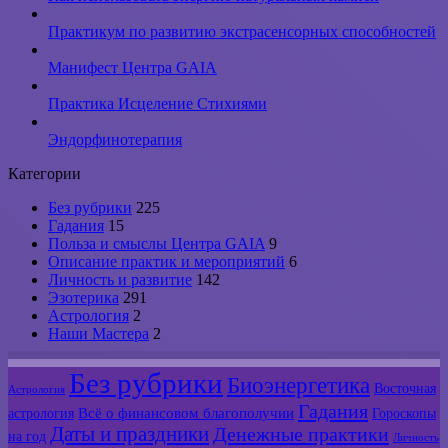
Практикум по развитию экстрасенсорных способностей
Манифест Центра GAIA
Практика Исцеление Стихиями
Эндорфинотерапия
Категории
Без рубрики
225
Гадания
15
Польза и смыслы Центра GAIA
9
Описание практик и мероприятий
6
Личность и развитие
142
Эзотерика
291
Астрология
2
Наши Мастера
2
Без рубрики
Биоэнергетика
Восточная
Астрология
Гадания
Всё о финансовом благополучии
астрология
Гороскопы
Даты и праздники
Денежные практики
на год
Личность