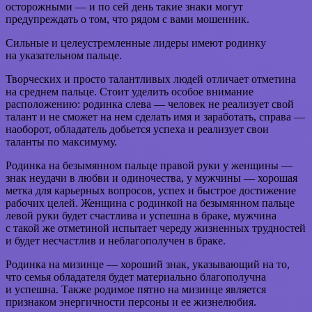
осторожными — и по сей день такие знаки могут
предупреждать о том, что рядом с вами мошенник.
Сильные и целеустремленные лидеры имеют родинку
на указательном пальце.
Творческих и просто талантливых людей отличает отметина
на среднем пальце. Стоит уделить особое внимание
расположению: родинка слева — человек не реализует свой
талант и не сможет на нем сделать имя и заработать, справа —
наоборот, обладатель добьется успеха и реализует свои
таланты по максимуму.
Родинка на безымянном пальце правой руки у женщины —
знак неудачи в любви и одиночества, у мужчины — хорошая
метка для карьерных вопросов, успех и быстрое достижение
рабочих целей. Женщина с родинкой на безымянном пальце
левой руки будет счастлива и успешна в браке, мужчина
с такой же отметиной испытает череду жизненных трудностей
и будет несчастлив и неблагополучен в браке.
Родинка на мизинце — хороший знак, указывающий на то,
что семья обладателя будет материально благополучна
и успешна. Также родимое пятно на мизинце является
признаком энергичности персоны и ее жизнелюбия.