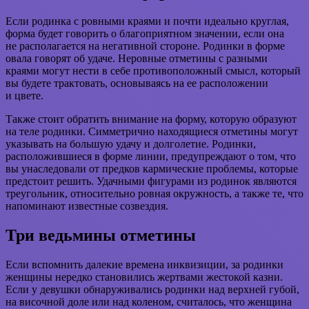
Если родинка с ровными краями и почти идеально круглая,
форма будет говорить о благоприятном значении, если она
не располагается на негативной стороне. Родинки в форме
овала говорят об удаче. Неровные отметины с разными
краями могут нести в себе противоположный смысл, который
вы будете трактовать, основываясь на ее расположении
и цвете.
Также стоит обратить внимание на форму, которую образуют
на теле родинки. Симметрично находящиеся отметины могут
указывать на большую удачу и долголетие. Родинки,
расположившиеся в форме линии, предупреждают о том, что
вы унаследовали от предков кармические проблемы, которые
предстоит решить. Удачными фигурами из родинок являются
треугольник, относительно ровная окружность, а также те, что
напоминают известные созвездия.
Три ведьмины отметины
Если вспомнить далекие времена инквизиции, за родинки
женщины нередко становились жертвами жестокой казни.
Если у девушки обнаруживались родинки над верхней губой,
на височной доле или над коленом, считалось, что женщина