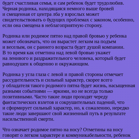
будет счастливая семья, и сам ребенок будет трудолюбив.
Черная родинка, находящаяся немного выше бровей
и смещенная от центра лба у взрослых может
свидетельствовать о будущих проблемах с законом, особенно,
если она смещена в неблагоприятную сторону.
Родинка или родимое пятно над правой бровью у ребенка
может обозначать, что он вырастет легким на подъем
и веселым, он с раннего возраста будет душой компании.
В то время как отметина над левой бровью укажет
на ленивого и раздражительного человека, который будет
равнодушен к общению и окружающим.
Родинка у угла глаза с левой и правой стороны отмечает
рассудительность и сильный характер, скорее всего
у обладателя такого родимого пятна будет жизнь, насыщенная
разными событиями — яркими, но не всегда только
позитивными. Часто такие люди проходят череду
фантастических взлетов и сокрушительных падений, что
и сформирует сильный характер, но, к сожалению, нередко
такие люди завершают свой жизненный путь в результате
насильственной смерти.
Что означает родимое пятно на носу? Отметины на носу
говорят о легком характере и коммуникабельности, ребенок