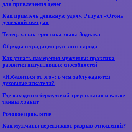
практика:
для привлечения денег
астрологов
волшебная
шкатулка
Как
Как привлечь денежную удачу. Ритуал «Огонь
для
привлечь
денежной звезды»
привлечения
денежную
денег
удачу.
Телец:
Телец: характеристика знака Зодиака
Ритуал
характеристика
«Огонь
знака
Обряды
Обряды и традиции русского народа
денежной
Зодиака
и традиции
звезды»
русского
Как
Как узнать намерения мужчины: практика
народа
узнать
развития интуитивных способностей
намерения
мужчины:
«Избавиться
«Избавиться от эго»: в чем заблуждаются
практика
от
духовные искатели?
развития
эго»:
интуитивных
в
Где
способностей
Где находится бермудский треугольник и какие
чем
находится
тайны хранит
заблуждаются
бермудский
духовные
треугольник
Родовое
искатели?
Родовое проклятие
и какие
проклятие
тайны
Как
Как мужчины переживают разрыв отношений?
хранит
мужчины