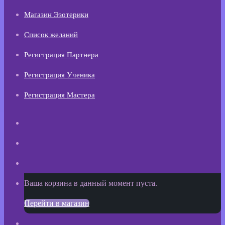
Магазин Эзотерики
Список желаний
Регистрация Партнера
Регистрация Ученика
Регистрация Мастера
Искать
Switch
skin
Sidebar
Просмотреть
Ваша корзина в данный момент пуста.
корзину
Перейти в магазин
покупок
Войти