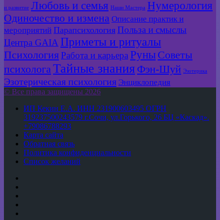
Любовь и семья
Нумерология
и развитие
Наши Мастера
Одиночество и измена
Описание практик и
Польза и смыслы
мероприятий
Парапсихология
Приметы и ритуалы
Центра GAIA
Руны
Психология
Советы
Работа и карьера
Тайные знания
психолога
Фэн-Шуй
Эзотерика
Эзотерическая психология
Энциклопедия
© Все права защищены 2026
ИП Кекин Е.А. ИНН 231900603495 ОГРН
319237500243579 г.Сочи, ул.Горького, 26 БЦ «Каскад».
+79086788293
Карта сайта
Обратная связь
Политика конфиденциальности
Список желаний
YouTube
vk.com
Одноклассники
Telegram
WhatsApp