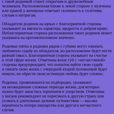
с такой родинкой станет открытым и дружелюбным
человеком. Расположенная ближе к левой стороне у мужчины
или правой у женщины отмечает склонность к сплетням,
слухам и интригам.
Обладатели родинок на щеках с благоприятной стороны
указывают на мягкость характера, щедрости и добром нраве.
Неблагоприятная сторона расположения таких родинок может
указывать на противоположное значение.
Родимые пятна и родинки рядом с губами могут означать
любовную судьбу их обладателя, но расположение будет нести
разный смысл. Благоприятная сторона указывает на счастье
в этой сфере жизни. Отметины возле губ с «несчастливой»
стороны предупреждают, что попыток найти свою судьбу
и связать свою жизнь с очередной второй половинкой будет
немало, но обрести свою истинную любовь будет сложно.
Родинки, проявившиеся на подбородке, указывают
на неожиданные сложные периоды жизни, для которых
нужно будет запастись терпением и упорством. Отметины
у висков рекомендуют не переезжать в другую страну или
уезжать в длительные дальние путешествия — высока
вероятность потери имущества или другого несчастного
случая.