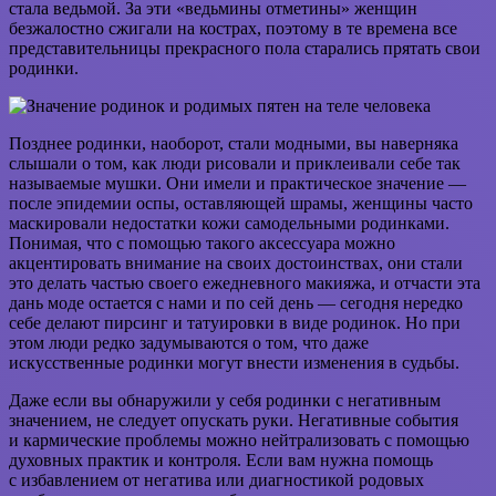
стала ведьмой. За эти «ведьмины отметины» женщин
безжалостно сжигали на кострах, поэтому в те времена все
представительницы прекрасного пола старались прятать свои
родинки.
Позднее родинки, наоборот, стали модными, вы наверняка
слышали о том, как люди рисовали и приклеивали себе так
называемые мушки. Они имели и практическое значение —
после эпидемии оспы, оставляющей шрамы, женщины часто
маскировали недостатки кожи самодельными родинками.
Понимая, что с помощью такого аксессуара можно
акцентировать внимание на своих достоинствах, они стали
это делать частью своего ежедневного макияжа, и отчасти эта
дань моде остается с нами и по сей день — сегодня нередко
себе делают пирсинг и татуировки в виде родинок. Но при
этом люди редко задумываются о том, что даже
искусственные родинки могут внести изменения в судьбы.
Даже если вы обнаружили у себя родинки с негативным
значением, не следует опускать руки. Негативные события
и кармические проблемы можно нейтрализовать с помощью
духовных практик и контроля. Если вам нужна помощь
с избавлением от негатива или диагностикой родовых