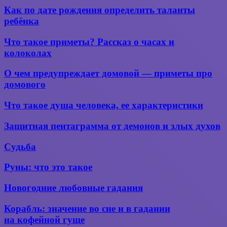
переживают
Как
Как по дате рождения определить таланты
разрыв
по
ребёнка
отношений?
дате
рождения
Что
Что такое приметы? Рассказ о часах и
определить
такое
колоколах
таланты
приметы?
ребёнка
Рассказ
О чем
О чем предупреждает домовой — приметы про
о
предупреждает
домового
часах
домовой —
и
приметы
Что
колоколах
Что такое душа человека, ее характеристики
про
такое
домового
душа
Защитная
Защитная пентаграмма от демонов и злых духов
человека,
пентаграмма
ее характеристики
от демонов
Судьба
Судьба
и злых
духов
Руны:
Руны: что это такое
что
это
Новогодние
Новогодние любовные гадания
такое
любовные
гадания
Корабль:
Корабль: значение во сне и в гадании
значение
на кофейной гуще
во сне