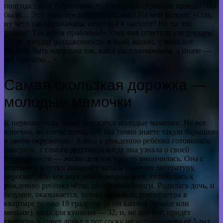
полгода такой беззаботности вскрылась страшная правда! Что
было… Это даже представить сложно! На мой вопрос: «Оль,
ну чего так нервничать, квартира в чистоте? Не ты это
делала? Так в чём проблема?». Она мне ответила следующее:
«Я не допущу разлаженности в моей жизни, у меня всё
должно быть идеально так, как я распланировала, а иначе —
всё пропало…».
Самая скользкая дорожка —
молодые мамочки
К первому типу также относятся молодые мамочки. Не все
конечно, но согласитесь, что Вы точно знаете такую барышню
в своём окружении? Алиса к рождению ребёнка готовилась,
наверное, с самого детства, и когда она узнала о своей
беременности — жизнь для неё просто закончилась. Она с
упоением и сутки напролёт читала нужную литературу,
пересмотрела все передачи Комаровского, готовилась к
рождению ребёнка чётко по пунктам книги. Родилась дочь, и
безумие, оказывается, только началось: температура в
квартире только 19 градусов (и ни каплей больше или
меньше), вода для купания — 32, и, не дай Бог, придёт
свекровь и сунет дочке в рот соску не «прошпарив» её 5 раз