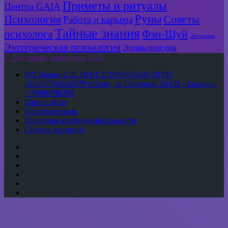
Приметы и ритуалы
Центра GAIA
Руны
Психология
Советы
Работа и карьера
Тайные знания
психолога
Фэн-Шуй
Эзотерика
Эзотерическая психология
Энциклопедия
© Все права защищены 2026
ИП Кекин Е.А. ИНН 231900603495 ОГРН
319237500243579 г.Сочи, ул.Горького, 26 БЦ «Каскад».
+79086788293
Карта сайта
Обратная связь
Политика конфиденциальности
Список желаний
YouTube
vk.com
Одноклассники
Telegram
WhatsApp
RSS
Кнопка
«Наверх»