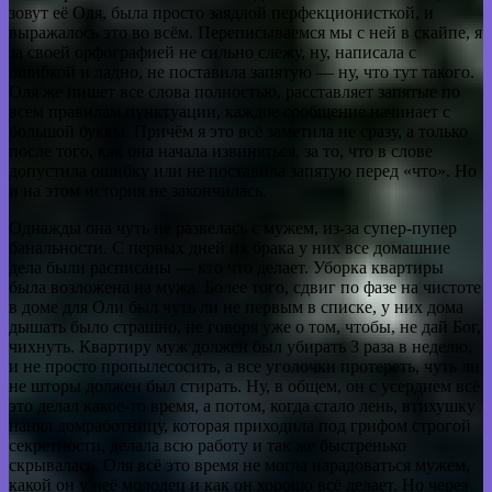
зовут её Оля, была просто заядлой перфекционисткой, и
выражалось это во всём. Переписываемся мы с ней в скайпе, я
за своей орфографией не сильно слежу, ну, написала с
ошибкой и ладно, не поставила запятую — ну, что тут такого.
Оля же пишет все слова полностью, расставляет запятые по
всем правилам пунктуации, каждое сообщение начинает с
большой буквы. Причём я это всё заметила не сразу, а только
после того, как она начала извиняться, за то, что в слове
допустила ошибку или не поставила запятую перед «что». Но
и на этом история не закончилась.
Однажды она чуть не развелась с мужем, из-за супер-пупер
банальности. С первых дней их брака у них все домашние
дела были расписаны — кто что делает. Уборка квартиры
была возложена на мужа. Более того, сдвиг по фазе на чистоте
в доме для Оли был чуть ли не первым в списке, у них дома
дышать было страшно, не говоря уже о том, чтобы, не дай Бог,
чихнуть. Квартиру муж должен был убирать 3 раза в неделю,
и не просто пропылесосить, а все уголочки протереть, чуть ли
не шторы должен был стирать. Ну, в общем, он с усердием всё
это делал какое-то время, а потом, когда стало лень, втихушку
нанял домработницу, которая приходила под грифом строгой
секретности, делала всю работу и так же быстренько
скрывалась. Оля всё это время не могла нарадоваться мужем,
какой он у неё молодец и как он хорошо всё делает. Но через