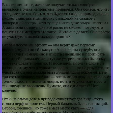
В конечном итоге, желание получать только «пятёрки»
вылилось в очень неприятные привычки. Она боится, что что-
то сделает не так, боится, что будет стыдно, например, она не
сможет станцевать цыганочку с выходом на свадьбе у
двоюродной сестры, хотя ту ещё никто даже замуж не позвал.
А даже если позовут, она всё равно не сможет, потому что
понятия не имеет, что это такое. И что она делает? Она просто
не участвует в подобных мероприятиях.
Второй побочный эффект — она верит даже первому
встречному, а если ей скажут: «Аллочка, ты супер!», она
готова будет немедленно написать завещание и переписать
всё, что ей принадлежит, и тут же умереть, только бы этому
человеку сделать приятно. И последнее, ей очень сложно в
работе, потому что результат «хорошо» — это не результат, это
«четвёрка», а она должна быть лучшей. Если искоренить эти
три составляющие, то Алла — очень милая девушка, она несёт
только радость и позитив людям, но эти «пунктики» просто
так никуда не выкинешь. Думаете, она одна такая? Нет,
конечно!
Итак, на самом деле в природе существует два вида, этого
самого перфекционизма. Первый банальный, т.е. настоящий.
Второй, смешной, но тоже имеет место быть — «для
устройства на работу» называется. Начну со второго.