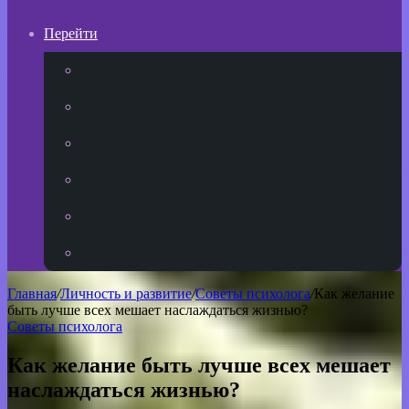
Перейти
YouTube
vk.com
Одноклассники
Telegram
WhatsApp
RSS
Главная
/
Личность и развитие
/
Советы психолога
/
Как желание
быть лучше всех мешает наслаждаться жизнью?
Советы психолога
Как желание быть лучше всех мешает
наслаждаться жизнью?