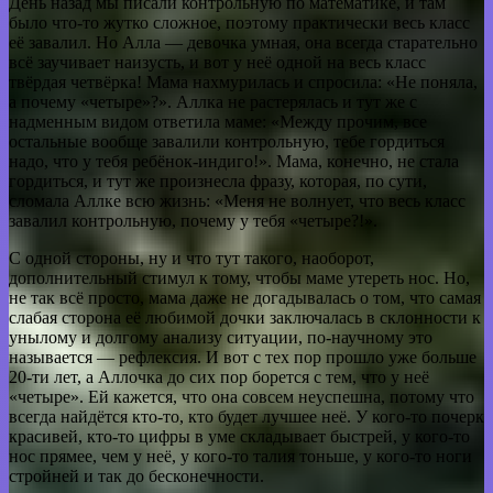
День назад мы писали контрольную по математике, и там
было что-то жутко сложное, поэтому практически весь класс
её завалил. Но Алла — девочка умная, она всегда старательно
всё заучивает наизусть, и вот у неё одной на весь класс
твёрдая четвёрка! Мама нахмурилась и спросила: «Не поняла,
а почему «четыре»?». Аллка не растерялась и тут же с
надменным видом ответила маме: «Между прочим, все
остальные вообще завалили контрольную, тебе гордиться
надо, что у тебя ребёнок-индиго!». Мама, конечно, не стала
гордиться, и тут же произнесла фразу, которая, по сути,
сломала Аллке всю жизнь: «Меня не волнует, что весь класс
завалил контрольную, почему у тебя «четыре?!».
С одной стороны, ну и что тут такого, наоборот,
дополнительный стимул к тому, чтобы маме утереть нос. Но,
не так всё просто, мама даже не догадывалась о том, что самая
слабая сторона её любимой дочки заключалась в склонности к
унылому и долгому анализу ситуации, по-научному это
называется — рефлексия. И вот с тех пор прошло уже больше
20-ти лет, а Аллочка до сих пор борется с тем, что у неё
«четыре». Ей кажется, что она совсем неуспешна, потому что
всегда найдётся кто-то, кто будет лучшее неё. У кого-то почерк
красивей, кто-то цифры в уме складывает быстрей, у кого-то
нос прямее, чем у неё, у кого-то талия тоньше, у кого-то ноги
стройней и так до бесконечности.