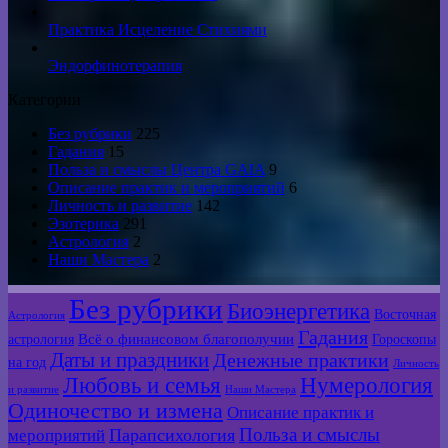
Практика Исцеление Стихиями
Эндорфинотерапия
Категории
Без рубрики
225
Гадания
15
Польза и смыслы Центра GAIA
9
Описание практик и мероприятий
6
Личность и развитие
142
Эзотерика
291
Астрология
2
Наши Мастера
2
Без рубрики
Биоэнергетика
Восточная
Астрология
Гадания
Всё о финансовом благополучии
астрология
Гороскопы
Даты и праздники
Денежные практики
на год
Личность
Любовь и семья
Нумерология
и развитие
Наши Мастера
Одиночество и измена
Описание практик и
Польза и смыслы
мероприятий
Парапсихология