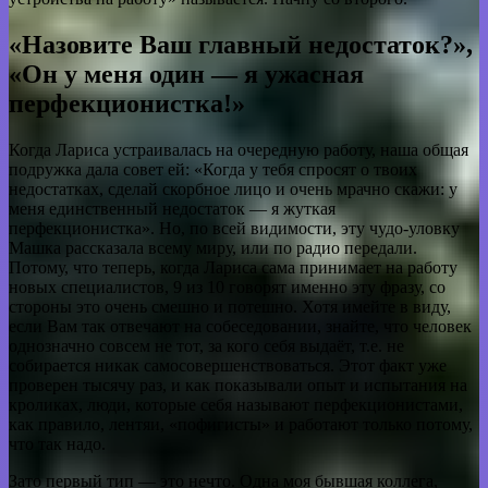
«Назовите Ваш главный недостаток?»,
«Он у меня один — я ужасная
перфекционистка!»
Когда Лариса устраивалась на очередную работу, наша общая
подружка дала совет ей: «Когда у тебя спросят о твоих
недостатках, сделай скорбное лицо и очень мрачно скажи: у
меня единственный недостаток — я жуткая
перфекционистка». Но, по всей видимости, эту чудо-уловку
Машка рассказала всему миру, или по радио передали.
Потому, что теперь, когда Лариса сама принимает на работу
новых специалистов, 9 из 10 говорят именно эту фразу, со
стороны это очень смешно и потешно. Хотя имейте в виду,
если Вам так отвечают на собеседовании, знайте, что человек
однозначно совсем не тот, за кого себя выдаёт, т.е. не
собирается никак самосовершенствоваться. Этот факт уже
проверен тысячу раз, и как показывали опыт и испытания на
кроликах, люди, которые себя называют перфекционистами,
как правило, лентяи, «пофигисты» и работают только потому,
что так надо.
Зато первый тип — это нечто. Одна моя бывшая коллега,