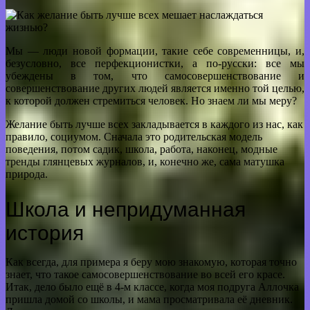
Мы — люди новой формации, такие себе современницы, и,
безусловно, все перфекционистки, а по-русски: все мы
убеждены в том, что самосовершенствование и
совершенствование других людей является именно той целью,
к которой должен стремиться человек. Но знаем ли мы меру?
Желание быть лучше всех закладывается в каждого из нас, как
правило, социумом. Сначала это родительская модель
поведения, потом садик, школа, работа, наконец, модные
тренды глянцевых журналов, и, конечно же, сама матушка
природа.
Школа и непридуманная
история
Как всегда, для примера я беру мою знакомую, которая точно
знает, что такое самосовершенствование во всей его красе.
Итак, дело было ещё в 4-м классе, когда моя подруга Аллочка
пришла домой со школы, и мама просматривала её дневник.