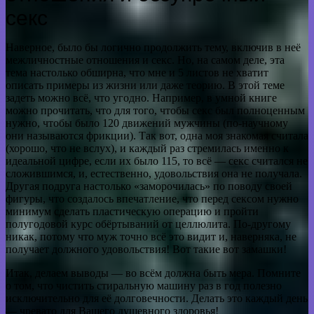
секс
Наверное, было бы логично продолжить тему, включив в неё
межличностные отношения и секс. Но, на самом деле, эта
тема настолько обширна, что мне и 5 листов не хватит
описать примеры из жизни или даже теорию. В этой теме
задеть можно всё, что угодно. Например, в умной книге
можно прочитать, что для того, чтобы секс был полноценным
нужно, чтобы было 120 движений мужчины (по-научному
они называются фрикции). Так вот, одна моя знакомая считала
(хорошо, что не вслух), и каждый раз стремилась именно к
идеальной цифре, если их было 115, то всё — секс считался не
сложившимся, и, естественно, удовольствия она не получала.
Другая подруга настолько «заморочилась» по поводу своей
фигуры, что создалось впечатление, что перед сексом нужно
минимум сделать пластическую операцию и пройти
полугодовой курс обёртываний от целлюлита. По-другому
никак, потому что муж точно всё это видит и, наверняка, не
получает должного удовольствия! Вот такие вот замашки!
Итак, делаем выводы — во всём должна быть мера. Помните
о том, что чистить стиральную машину раз в год полезно
исключительно для её долговечности. Делать это каждый день
— чревато для Вашего душевного здоровья!