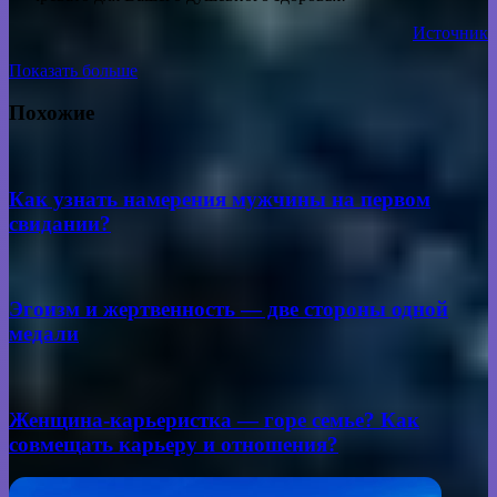
Источник
Показать больше
Вконтакте
WhatsApp
Telegram
Поделиться
через
Похожие
электронную
почту
Как узнать намерения мужчины на первом
свидании?
Эгоизм и жертвенность — две стороны одной
медали
Женщина-карьеристка — горе семье? Как
совмещать карьеру и отношения?