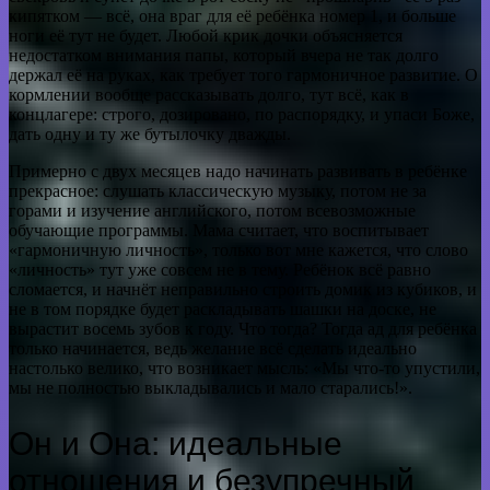
кипятком — всё, она враг для её ребёнка номер 1, и больше
ноги её тут не будет. Любой крик дочки объясняется
недостатком внимания папы, который вчера не так долго
держал её на руках, как требует того гармоничное развитие. О
кормлении вообще рассказывать долго, тут всё, как в
концлагере: строго, дозировано, по распорядку, и упаси Боже,
дать одну и ту же бутылочку дважды.
Примерно с двух месяцев надо начинать развивать в ребёнке
прекрасное: слушать классическую музыку, потом не за
горами и изучение английского, потом всевозможные
обучающие программы. Мама считает, что воспитывает
«гармоничную личность», только вот мне кажется, что слово
«личность» тут уже совсем не в тему. Ребёнок всё равно
сломается, и начнёт неправильно строить домик из кубиков, и
не в том порядке будет раскладывать шашки на доске, не
вырастит восемь зубов к году. Что тогда? Тогда ад для ребёнка
только начинается, ведь желание всё сделать идеально
настолько велико, что возникает мысль: «Мы что-то упустили,
мы не полностью выкладывались и мало старались!».
Он и Она: идеальные
отношения и безупречный