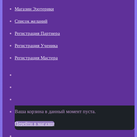
Магазин Эзотерики
Список желаний
Регистрация Партнера
Регистрация Ученика
Регистрация Мастера
Искать
Switch
skin
Sidebar
Просмотреть
Ваша корзина в данный момент пуста.
корзину
Перейти в магазин
покупок
Войти