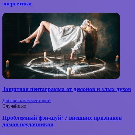
энергетики
Защитная пентаграмма от демонов и злых духов
Добавить комментарий
Случайные
Проблемный
Проблемный фэн-шуй: 7 внешних признаков
фэн-
домов неудачников
шуй:
7 внешних