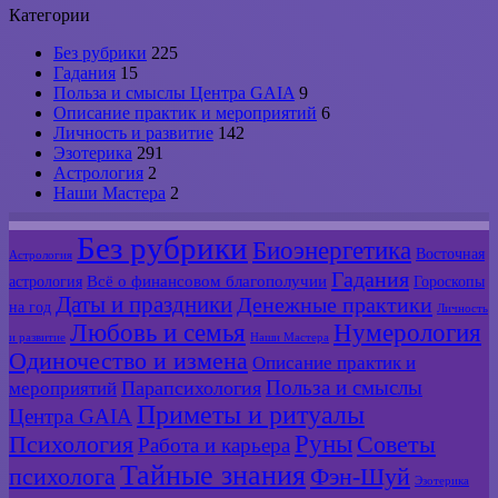
Категории
Без рубрики
225
Гадания
15
Польза и смыслы Центра GAIA
9
Описание практик и мероприятий
6
Личность и развитие
142
Эзотерика
291
Астрология
2
Наши Мастера
2
Без рубрики
Биоэнергетика
Восточная
Астрология
Гадания
Всё о финансовом благополучии
астрология
Гороскопы
Даты и праздники
Денежные практики
на год
Личность
Любовь и семья
Нумерология
и развитие
Наши Мастера
Одиночество и измена
Описание практик и
Польза и смыслы
мероприятий
Парапсихология
Приметы и ритуалы
Центра GAIA
Руны
Психология
Советы
Работа и карьера
Тайные знания
психолога
Фэн-Шуй
Эзотерика