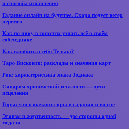
во сне?
любовь:
сексуальность
и способы избавления
причины
возникновения
Гадание
Гадание онлайн на будущее. Скоро подует ветер
и
онлайн
перемен
способы
на
избавления
будущее.
Как
Как по нику в соцсетях узнать всё о своём
Скоро
по
собеседнике
подует
нику
ветер
в
Как
перемен
Как влюбить в себя Тельца?
соцсетях
влюбить
узнать
в себя
Таро
Таро Висконти: расклады и значения карт
всё
Тельца?
Висконти:
о
расклады
своём
Рак:
Рак: характеристика знака Зодиака
и значения
собеседнике
характеристика
карт
знака
Синдром
Синдром хронической усталости — пути
Зодиака
хронической
исцеления
усталости
—
Горы:
Горы: что означают горы в гадании и во сне
пути
что
исцеления
означают
Эгоизм
Эгоизм и жертвенность — две стороны одной
горы
и
медали
в гадании
жертвенность