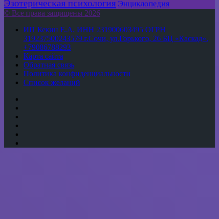
Эзотерическая психология
Энциклопедия
© Все права защищены 2026
ИП Кекин Е.А. ИНН 231900603495 ОГРН
319237500243579 г.Сочи, ул.Горького, 26 БЦ «Каскад».
+79086788293
Карта сайта
Обратная связь
Политика конфиденциальности
Список желаний
YouTube
vk.com
Одноклассники
Telegram
WhatsApp
RSS
Кнопка
«Наверх»