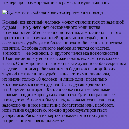
и «перепрограммирование» в рамках текущей жизни.
Каждый конкретный человек может отклониться от заданной
судьбы — но у него нет бесконечного количества
возможностей. У кого-то их, допустим, 2 миллиона — и это
пространство возможностей привязано к судьбе, оно
составляет судьбу уже в более широком, более практическом
понятии. Свобода личного выбора является ее частью,
а миссия — ее основой. У другого человека возможностей
10 миллионов, а у кого-то, может быть, их всего несколько
тысяч. Они «прописаны» в контракте души в особо секретном
разделе. Например, большинство бедняков из индийских
трущоб не имели по судьбе шанса стать миллионером,
их имели только 10 человек, и лишь один правильно
воспользовался своей удачей. Или другая крайность:
из 10 детей олигархов 9 стали серьезными успешными
людьми, а один «профукал» свою судьбу и растратил все
наследство. А вот чтобы узнать, какова миссия человека,
заложено ли в нее испытание богатством или, наоборот,
испытание бедностью, можно проконсультироваться
у таролога. Расклад на картах покажет миссию души
и призвание человека на Земле.