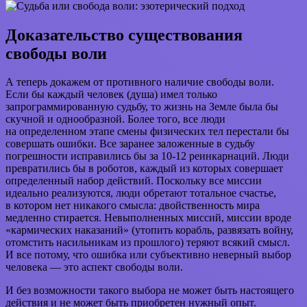
Доказательство существования
свободы воли
А теперь докажем от противного наличие свободы воли.
Если бы каждый человек (душа) имел только
запрограммированную судьбу, то жизнь на Земле была бы
скучной и однообразной. Более того, все люди
на определенном этапе смены физических тел перестали бы
совершать ошибки. Все заранее заложенные в судьбу
погрешности исправились бы за 10-12 реинкарнаций. Люди
превратились бы в роботов, каждый из которых совершает
определенный набор действий. Поскольку все миссии
идеально реализуются, люди обретают тотальное счастье,
в котором нет никакого смысла: двойственность мира
медленно стирается. Невыполненных миссий, миссии вроде
«кармических наказаний» (утопить корабль, развязать войну,
отомстить насильникам из прошлого) теряют всякий смысл.
И все потому, что ошибка или субъективно неверный выбор
человека — это аспект свободы воли.
И без возможности такого выбора не может быть настоящего
действия и не может быть приобретен нужный опыт.