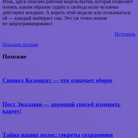
Итак, здесь описана рабочая модель бытия, которая позволяет
понять, каким образом судьба и свобода воли человека
действуют воедино. А верить этой модели или пользоваться
ей — каждый выбирает сам. Это уж точно никем
не запрограммировано!
Источник
Показать больше
Вконтакте
WhatsApp
Telegram
Поделиться
через
Похожие
электронную
почту
Символ Коловрат — что означает оберег
Пост Экадаши — хороший способ изменить
карму!
Тайна наших волос: секреты сохранения