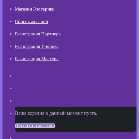
Магазин Эзотерики
Список желаний
Регистрация Партнера
Регистрация Ученика
Регистрация Мастера
Искать
Switch
skin
Sidebar
Просмотреть
Ваша корзина в данный момент пуста.
корзину
Перейти в магазин
покупок
Войти