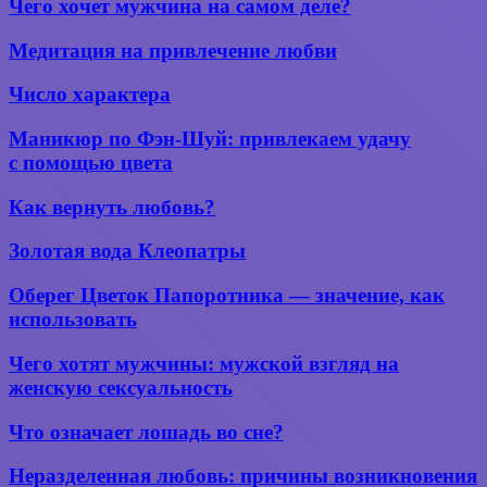
Чего
Чего хочет мужчина на самом деле?
признаков
хочет
домов
мужчина
Медитация
Медитация на привлечение любви
неудачников
на самом
на привлечение
деле?
любви
Число
Число характера
характера
Маникюр
Маникюр по Фэн-Шуй: привлекаем удачу
по Фэн-
с помощью цвета
Шуй:
привлекаем
Как
Как вернуть любовь?
удачу
вернуть
с помощью
любовь?
Золотая
Золотая вода Клеопатры
цвета
вода
Клеопатры
Оберег
Оберег Цветок Папоротника — значение, как
Цветок
использовать
Папоротника —
значение,
Чего
Чего хотят мужчины: мужской взгляд на
как
хотят
женскую сексуальность
использовать
мужчины:
мужской
Что
Что означает лошадь во сне?
взгляд
означает
на
лошадь
Неразделенная
Неразделенная любовь: причины возникновения
женскую