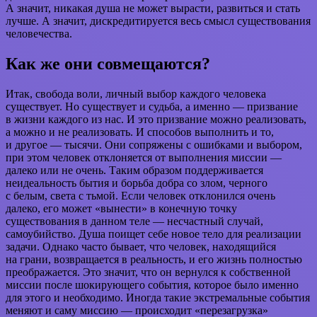
А значит, никакая душа не может вырасти, развиться и стать
лучше. А значит, дискредитируется весь смысл существования
человечества.
Как же они совмещаются?
Итак, свобода воли, личный выбор каждого человека
существует. Но существует и судьба, а именно — призвание
в жизни каждого из нас. И это призвание можно реализовать,
а можно и не реализовать. И способов выполнить и то,
и другое — тысячи. Они сопряжены с ошибками и выбором,
при этом человек отклоняется от выполнения миссии —
далеко или не очень. Таким образом поддерживается
неидеальность бытия и борьба добра со злом, черного
с белым, света с тьмой. Если человек отклонился очень
далеко, его может «вынести» в конечную точку
существования в данном теле — несчастный случай,
самоубийство. Душа поищет себе новое тело для реализации
задачи. Однако часто бывает, что человек, находящийся
на грани, возвращается в реальность, и его жизнь полностью
преображается. Это значит, что он вернулся к собственной
миссии после шокирующего события, которое было именно
для этого и необходимо. Иногда такие экстремальные события
меняют и саму миссию — происходит «перезагрузка»