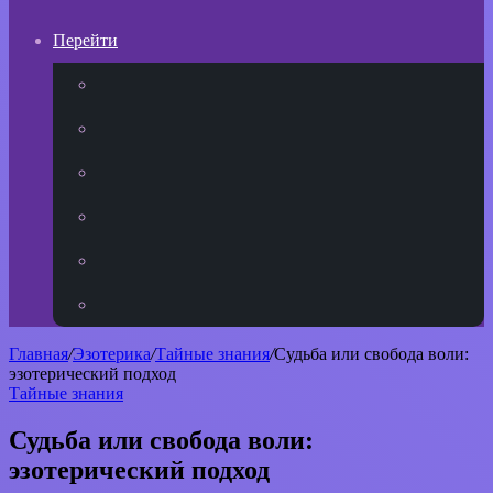
Перейти
YouTube
vk.com
Одноклассники
Telegram
WhatsApp
RSS
Главная
/
Эзотерика
/
Тайные знания
/
Судьба или свобода воли:
эзотерический подход
Тайные знания
Судьба или свобода воли:
эзотерический подход