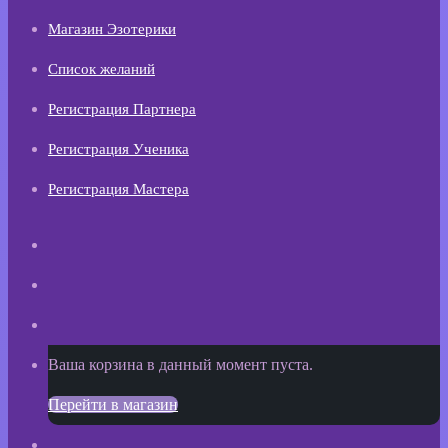
Магазин Эзотерики
Список желаний
Регистрация Партнера
Регистрация Ученика
Регистрация Мастера
Искать
Switch
skin
Sidebar
Просмотреть
Ваша корзина в данный момент пуста.
корзину
Перейти в магазин
покупок
Войти