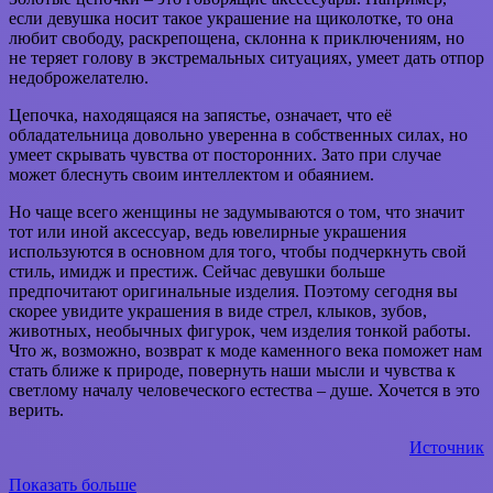
если девушка носит такое украшение на щиколотке, то она
любит свободу, раскрепощена, склонна к приключениям, но
не теряет голову в экстремальных ситуациях, умеет дать отпор
недоброжелателю.
Цепочка, находящаяся на запястье, означает, что её
обладательница довольно уверенна в собственных силах, но
умеет скрывать чувства от посторонних. Зато при случае
может блеснуть своим интеллектом и обаянием.
Но чаще всего женщины не задумываются о том, что значит
тот или иной аксессуар, ведь ювелирные украшения
используются в основном для того, чтобы подчеркнуть свой
стиль, имидж и престиж. Сейчас девушки больше
предпочитают оригинальные изделия. Поэтому сегодня вы
скорее увидите украшения в виде стрел, клыков, зубов,
животных, необычных фигурок, чем изделия тонкой работы.
Что ж, возможно, возврат к моде каменного века поможет нам
стать ближе к природе, повернуть наши мысли и чувства к
светлому началу человеческого естества – душе. Хочется в это
верить.
Источник
Показать больше