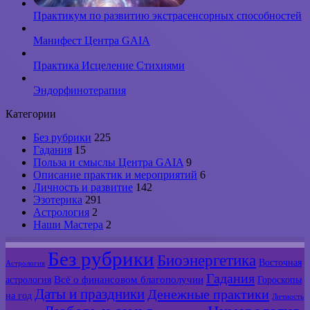
Практикум по развитию экстрасенсорных способностей
Манифест Центра GAIA
Практика Исцеление Стихиями
Эндорфинотерапия
Категории
Без рубрики
225
Гадания
15
Польза и смыслы Центра GAIA
9
Описание практик и мероприятий
6
Личность и развитие
142
Эзотерика
291
Астрология
2
Наши Мастера
2
Без рубрики
Биоэнергетика
Восточная
Астрология
Гадания
Всё о финансовом благополучии
астрология
Гороскопы
Даты и праздники
Денежные практики
на год
Личность