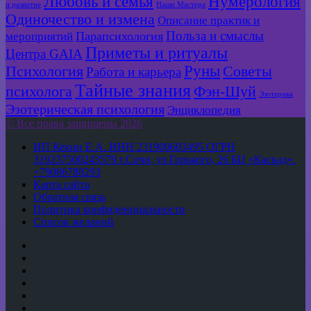
Любовь и семья
Нумерология
и развитие
Наши Мастера
Одиночество и измена
Описание практик и
Польза и смыслы
мероприятий
Парапсихология
Приметы и ритуалы
Центра GAIA
Руны
Психология
Советы
Работа и карьера
Тайные знания
психолога
Фэн-Шуй
Эзотерика
Эзотерическая психология
Энциклопедия
© Все права защищены 2026
ИП Кекин Е.А. ИНН 231900603495 ОГРН
319237500243579 г.Сочи, ул.Горького, 26 БЦ «Каскад».
+79086788293
Карта сайта
Обратная связь
Политика конфиденциальности
Список желаний
YouTube
vk.com
Одноклассники
Telegram
WhatsApp
RSS