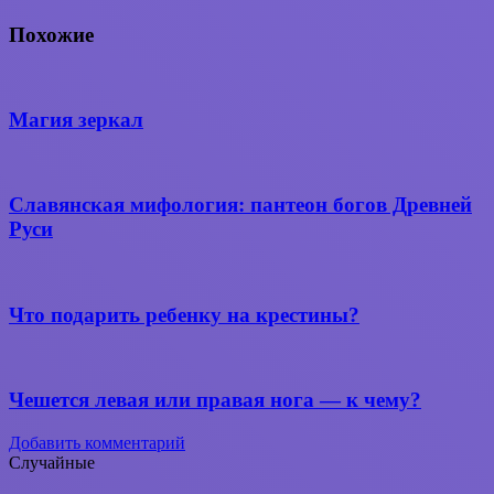
Вконтакте
WhatsApp
Telegram
Поделиться
через
Похожие
электронную
почту
Магия зеркал
Славянская мифология: пантеон богов Древней
Руси
Что подарить ребенку на крестины?
Чешется левая или правая нога — к чему?
Добавить комментарий
Случайные