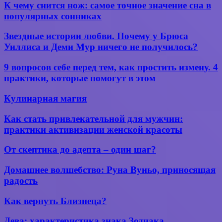
К
К чему снится нож: самое точное значение сна в
чему
популярных сонниках
снится
нож:
Звездные
Звездные истории любви. Почему у Брюса
самое
истории
Уиллиса и Деми Мур ничего не получилось?
точное
любви.
значение
Почему
9
сна
9 вопросов себе перед тем, как простить измену. 4
у
вопросов
в
практики, которые помогут в этом
Брюса
себе
популярных
Уиллиса
перед
сонниках
Кулинарная
и
Кулинарная магия
тем,
магия
Деми
как
Мур
Как
Как стать привлекательной для мужчин:
простить
ничего
стать
измену.
практики активизации женской красоты
не
привлекательной
4
получилось?
для
практики,
От
От скептика до адепта – один шаг?
мужчин:
которые
скептика
практики
помогут
до
Домашнее
Домашнее волшебство: Руна Вуньо, приносящая
активизации
в
адепта
волшебство:
женской
радость
этом
–
Руна
красоты
один
Вуньо,
Как
Как вернуть Близнеца?
шаг?
приносящая
вернуть
радость
Близнеца?
Дева:
Дева: характеристика знака Зодиака