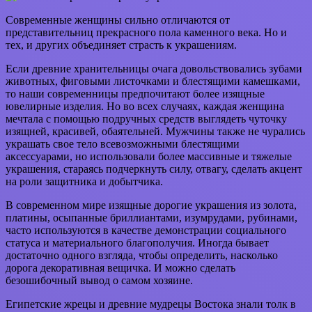
Современные женщины сильно отличаются от
представительниц прекрасного пола каменного века. Но и
тех, и других объединяет страсть к украшениям.
Если древние хранительницы очага довольствовались зубами
животных, фиговыми листочками и блестящими камешками,
то наши современницы предпочитают более изящные
ювелирные изделия. Но во всех случаях, каждая женщина
мечтала с помощью подручных средств выглядеть чуточку
изящней, красивей, обаятельней. Мужчины также не чурались
украшать свое тело всевозможными блестящими
аксессуарами, но использовали более массивные и тяжелые
украшения, стараясь подчеркнуть силу, отвагу, сделать акцент
на роли защитника и добытчика.
В современном мире изящные дорогие украшения из золота,
платины, осыпанные бриллиантами, изумрудами, рубинами,
часто используются в качестве демонстрации социального
статуса и материального благополучия. Иногда бывает
достаточно одного взгляда, чтобы определить, насколько
дорога декоративная вещичка. И можно сделать
безошибочный вывод о самом хозяине.
Египетские жрецы и древние мудрецы Востока знали толк в