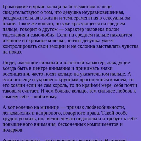
Громоздкие и яркие кольца на безымянном пальце
свидетельствуют о том, что девушка неуравновешенная,
раздражительная в жизни и темпераментная в сексуальном
плане. Такое же кольцо, но уже красующееся на среднем
пальце, говорит о другом — характер человека полон
тщеславия и самолюбия. Если на среднем пальце находится
изящное и скромное колечко, значит девушка умеет
контролировать свои эмоции и не склонна выставлять чувства
на показ.
Люди, имеющие сильный и властный характер, жаждущие
всегда быть в центре внимания и принимать знаки
восхищения, часто носят кольцо на указательном пальце. А
если оно еще и украшено крупным драгоценным камнем, то
его хозяин если не сам король, то по крайней мере, себя почти
таковым считает. И чем больше кольцо, тем сильнее любовь к
самому себе – любимому.
А вот колечко на мизинце — признак любвеобильности,
легкомыслия и капризного, вздорного нрава. Такой особе
трудно угодить, она вечно чем-то недовольна и требует к себе
повышенного внимания, бесконечных комплиментов и
подарков.
Золотые цепочки – это говорящие аксессуары. Например,