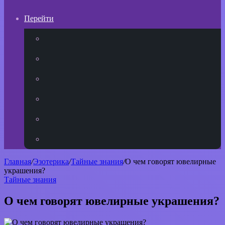
Перейти
YouTube
vk.com
Одноклассники
Telegram
WhatsApp
RSS
Главная
/
Эзотерика
/
Тайные знания
/
О чем говорят ювелирные
украшения?
Тайные знания
О чем говорят ювелирные украшения?