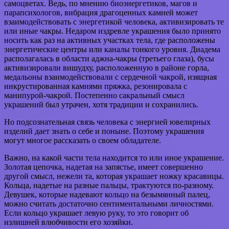
самоцветах. Ведь, по мнению биоэнергетиков, магов и
парапсихологов, вибрация драгоценных камней может
взаимодействовать с энергетикой человека, активизировать те
или иные чакры. Недаром издревле украшения было принято
носить как раз на активных участках тела, где расположены
энергетические центры или каналы тонкого уровня. Диадема
располагалась в области аджна-чакры (третьего глаза), бусы
активизировали вишудху, расположенную в районе горла,
медальоны взаимодействовали с сердечной чакрой, изящная
инкрустированная камнями пряжка, резонировала с
манипурой-чакрой. Постепенно сакральный смысл
украшений был утрачен, хотя традиции и сохранились.
Но подсознательная связь человека с энергией ювелирных
изделий дает знать о себе и поныне. Поэтому украшения
могут многое рассказать о своем обладателе.
Важно, на какой части тела находится то или иное украшение.
Золотая цепочка, надетая на запястье, имеет совершенно
другой смысл, нежели та, которая украшает ножку красавицы.
Кольца, надетые на разные пальцы, трактуются по-разному.
Девушек, которые надевают кольцо на безымянный палец,
можно считать достаточно сентиментальными личностями.
Если кольцо украшает левую руку, то это говорит об
излишней влюбчивости его хозяйки.