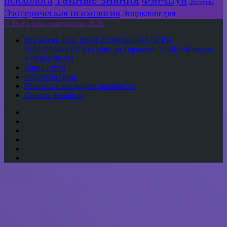
психолога
Фэн-Шуй
Эзотерика
Эзотерическая психология
Энциклопедия
© Все права защищены 2026
ИП Кекин Е.А. ИНН 231900603495 ОГРН
319237500243579 г.Сочи, ул.Горького, 26 БЦ «Каскад».
+79086788293
Карта сайта
Обратная связь
Политика конфиденциальности
Список желаний
YouTube
vk.com
Одноклассники
Telegram
WhatsApp
RSS
Кнопка
«Наверх»