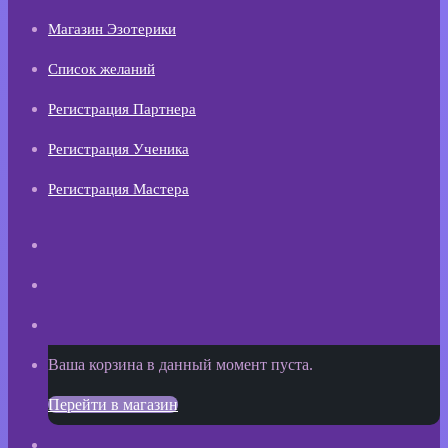
Магазин Эзотерики
Список желаний
Регистрация Партнера
Регистрация Ученика
Регистрация Мастера
Искать
Switch
skin
Sidebar
Просмотреть
Ваша корзина в данный момент пуста.
корзину
Перейти в магазин
покупок
Войти