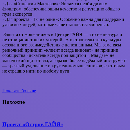
· Для «Синергии Мастеров»: Является необходимым
фильтром, обеспечивающим качество и репутацию общего
пула экспертов.
· Для проекта «Ты не один»: Особенно важна для поддержки
уязвимых людей, которые чаще становятся мишенью.
Защита от мошенников в Центре ГАЙЯ — это не цензура и
не отрицание тонких материй. Это строительство культуры
осознанного взаимодействия с непознанным. Мы заменяем
рыночный принцип «клиент всегда виноват» на принцип
сообщества «искатель всегда под защитой». Мы даём не
магический щит от зла, а гораздо более надёжный инструмент
— трезвый ум, знание и круг единомышленников, с которым
не страшно идти по любому пути.
Показать больше
Вконтакте
WhatsApp
Telegram
Поделиться
через
Похожие
электронную
почту
Проект «Остров ГАЙЯ»