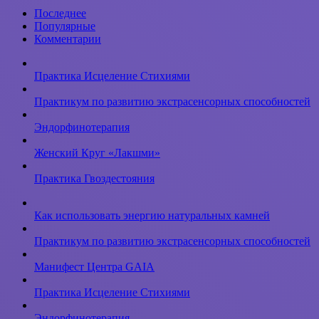
когда
Последнее
и
Популярные
что
Комментарии
стоит
покупать?
Практика Исцеление Стихиями
Практикум по развитию экстрасенсорных способностей
Эндорфинотерапия
Женский Круг «Лакшми»
Практика Гвоздестояния
Как использовать энергию натуральных камней
Практикум по развитию экстрасенсорных способностей
Манифест Центра GAIA
Практика Исцеление Стихиями
Эндорфинотерапия