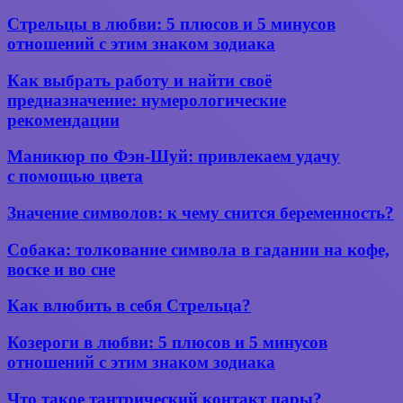
тело
с тигром
Стрельцы
Стрельцы в любви: 5 плюсов и 5 минусов
для
в
отношений с этим знаком зодиака
девушек
любви:
и мужчин
5
Как
на плече,
Как выбрать работу и найти своё
плюсов
выбрать
руке,
предназначение: нумерологические
и
работу
груди,
рекомендации
5
и
спине
минусов
найти
или
отношений
Маникюр
Маникюр по Фэн-Шуй: привлекаем удачу
своё
ногах
с
по Фэн-
с помощью цвета
предназначение:
этим
Шуй:
нумерологические
знаком
привлекаем
рекомендации
Значение
Значение символов: к чему снится беременность?
зодиака
удачу
символов:
с помощью
к чему
Собака:
Собака: толкование символа в гадании на кофе,
цвета
снится
толкование
воске и во сне
беременность?
символа
в
Как
Как влюбить в себя Стрельца?
гадании
влюбить
на
в себя
Козероги
Козероги в любви: 5 плюсов и 5 минусов
кофе,
Стрельца?
в
воске
отношений с этим знаком зодиака
любви:
и
5
во
Что
Что такое тантрический контакт пары?