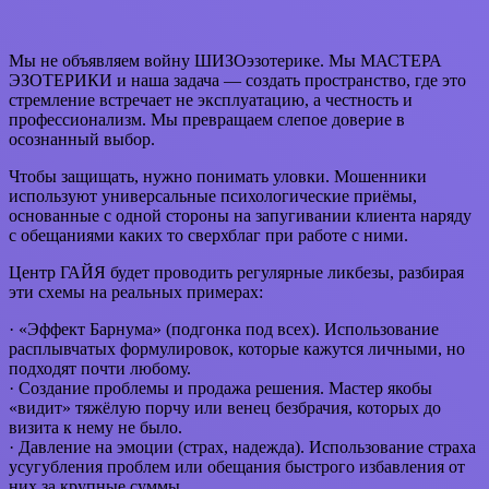
Мы не объявляем войну ШИЗОэзотерике. Мы МАСТЕРА
ЭЗОТЕРИКИ и наша задача — создать пространство, где это
стремление встречает не эксплуатацию, а честность и
профессионализм. Мы превращаем слепое доверие в
осознанный выбор.
Чтобы защищать, нужно понимать уловки. Мошенники
используют универсальные психологические приёмы,
основанные с одной стороны на запугивании клиента наряду
с обещаниями каких то сверхблаг при работе с ними.
Центр ГАЙЯ будет проводить регулярные ликбезы, разбирая
эти схемы на реальных примерах:
· «Эффект Барнума» (подгонка под всех). Использование
расплывчатых формулировок, которые кажутся личными, но
подходят почти любому.
· Создание проблемы и продажа решения. Мастер якобы
«видит» тяжёлую порчу или венец безбрачия, которых до
визита к нему не было.
· Давление на эмоции (страх, надежда). Использование страха
усугубления проблем или обещания быстрого избавления от
них за крупные суммы.