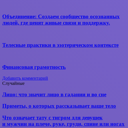
Объединение: Создаем сообщество осознанных
людей, где ценят живые связи и поддержку.
Телесные практики в эзотерическом контексте
Финансовая грамотность
Добавить комментарий
Случайные
Лицо:
Лицо: что значит лицо в гадании и во сне
что
значит
Приметы,
Приметы, о которых рассказывает ваше тело
лицо
о
в гадании
которых
Что
Что означает тату с тигром для девушек
и во сне
рассказывает
означает
и мужчин на плече, руке, груди, спине или ногах
ваше
тату