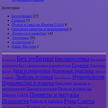
Категории
Без рубрики
225
Гадания
15
Польза и смыслы Центра GAIA
9
Описание практик и мероприятий
6
Личность и развитие
142
Эзотерика
291
Астрология
2
Наши Мастера
2
Без рубрики
Биоэнергетика
Восточная
Астрология
Гадания
Всё о финансовом благополучии
астрология
Гороскопы
Даты и праздники
Денежные практики
на год
Личность
Любовь и семья
Нумерология
и развитие
Наши Мастера
Одиночество и измена
Описание практик и
Польза и смыслы
мероприятий
Парапсихология
Приметы и ритуалы
Центра GAIA
Руны
Психология
Советы
Работа и карьера
Тайные знания