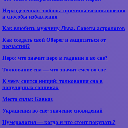
плюсов
сне
такое
и
тантрический
Неразделенная
Неразделенная любовь: причины возникновения
5
контакт
любовь:
минусов
и способы избавления
пары?
причины
отношений
возникновения
с
Как
Как влюбить мужчину Льва. Советы астрологов
и
этим
влюбить
способы
знаком
мужчину
Как
Как создать свой Оберег и защититься от
избавления
зодиака
Льва.
создать
несчастий?
Советы
свой
астрологов
Оберег
Перо:
Перо: что значит перо в гадании и во сне?
и
что
защититься
значит
Толкование
Толкование сна — что значит смех во сне
от
перо
сна
несчастий?
в гадании
—
К
К чему снится нищий: толкования сна в
и во сне?
что
чему
популярных сонниках
значит
снится
смех
нищий:
Места
Места силы: Кавказ
во
толкования
силы:
сне
сна
Кавказ
Украшения
Украшения во сне: значение сновидений
в
во сне:
популярных
значение
сонниках
Нумерология
Нумерология — когда и что стоит покупать?
сновидений
—