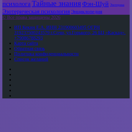
Тайные знания
психолога
Фэн-Шуй
Эзотерика
Эзотерическая психология
Энциклопедия
© Все права защищены 2026
ИП Кекин Е.А. ИНН 231900603495 ОГРН
319237500243579 г.Сочи, ул.Горького, 26 БЦ «Каскад».
+79086788293
Карта сайта
Обратная связь
Политика конфиденциальности
Список желаний
YouTube
vk.com
Одноклассники
Telegram
WhatsApp
RSS
Кнопка
«Наверх»