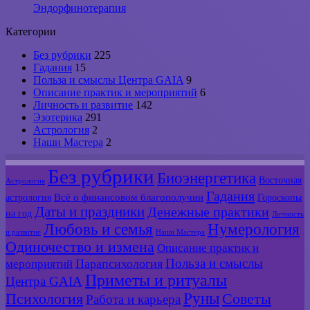
Эндорфинотерапия
Категории
Без рубрики
225
Гадания
15
Польза и смыслы Центра GAIA
9
Описание практик и мероприятий
6
Личность и развитие
142
Эзотерика
291
Астрология
2
Наши Мастера
2
Без рубрики
Биоэнергетика
Восточная
Астрология
Гадания
Всё о финансовом благополучии
астрология
Гороскопы
Даты и праздники
Денежные практики
на год
Личность
Любовь и семья
Нумерология
и развитие
Наши Мастера
Одиночество и измена
Описание практик и
Польза и смыслы
мероприятий
Парапсихология
Приметы и ритуалы
Центра GAIA
Руны
Психология
Советы
Работа и карьера