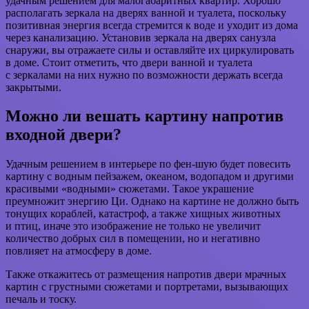
удачным решением для малогабаритных квартир. Хорошо
располагать зеркала на дверях ванной и туалета, поскольку
позитивная энергия всегда стремится к воде и уходит из дома
через канализацию. Установив зеркала на дверях санузла
снаружи, вы отражаете силы и оставляйте их циркулировать
в доме. Стоит отметить, что двери ванной и туалета
с зеркалами на них нужно по возможности держать всегда
закрытыми.
Можно ли вешать картину напротив
входной двери?
Удачным решением в интерьере по фен-шую будет повесить
картину с водным пейзажем, океаном, водопадом и другими
красивыми «водными» сюжетами. Такое украшение
преумножит энергию Ци. Однако на картине не должно быть
тонущих кораблей, катастроф, а также хищных животных
и птиц, иначе это изображение не только не увеличит
количество добрых сил в помещении, но и негативно
повлияет на атмосферу в доме.
Также откажитесь от размещения напротив двери мрачных
картин с грустными сюжетами и портретами, вызывающих
печаль и тоску.