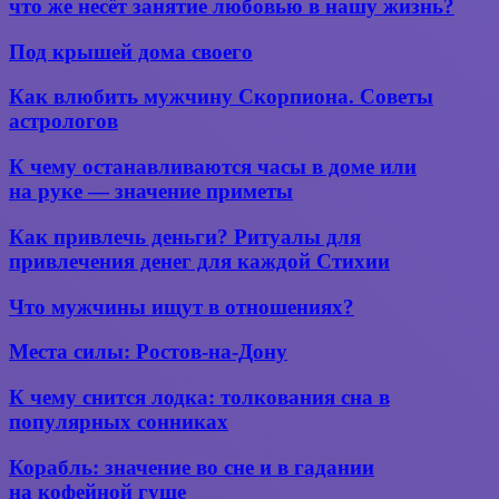
что же несёт занятие любовью в нашу жизнь?
года.
любви,
Бегите
по
Под
с юго-
Под крышей дома своего
глупости
крышей
востока
и
дома
на юго-
Как
Как влюбить мужчину Скорпиона. Советы
для
своего
запад
влюбить
здоровья
астрологов
мужчину
—
Скорпиона.
что
К чему
К чему останавливаются часы в доме или
Советы
же
останавливаются
на руке — значение приметы
астрологов
несёт
часы
занятие
в доме
Как
Как привлечь деньги? Ритуалы для
любовью
или
привлечь
привлечения денег для каждой Стихии
в
на руке —
деньги?
нашу
значение
Ритуалы
жизнь?
Что
приметы
Что мужчины ищут в отношениях?
для
мужчины
привлечения
ищут
Места
Места силы: Ростов-на-Дону
денег
в
силы:
для
отношениях?
Ростов-
каждой
К
К чему снится лодка: толкования сна в
на-
Стихии
чему
популярных сонниках
Дону
снится
лодка:
Корабль:
Корабль: значение во сне и в гадании
толкования
значение
на кофейной гуще
сна