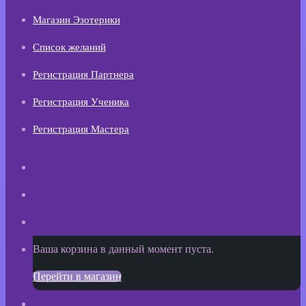
Магазин Эзотерики
Список желаний
Регистрация Партнера
Регистрация Ученика
Регистрация Мастера
Искать
Switch
skin
Sidebar
Просмотреть
Ваша корзина в данный момент пуста.
корзину
Перейти в магазин
покупок
Войти