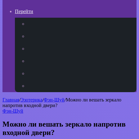
Перейти
YouTube
vk.com
Одноклассники
Telegram
WhatsApp
RSS
Главная
/
Эзотерика
/
Фэн-Шуй
/
Можно ли вешать зеркало
напротив входной двери?
Фэн-Шуй
Можно ли вешать зеркало напротив
входной двери?