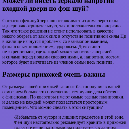
Может ли висеть зеркало напротив
входной двери по фэн-шуй?
Согласно фен-шуй зеркало отталкивает из дома через окна
и двери как отрицательную, так и положительную энергию.
Так что такое решения не стоит использовать в качестве
некого оберега от злых сил: в отсутствие позитивной силы Ци
в жилище начнутся проблемы со взаимопониманием,
финансовым положением, здоровьем. Дом станет
не «крепостью», где каждый может запастись энергией
и силами перед новыми свершениями, а, напротив, местом,
которое будет вытягивать из членов семьи весь позитив.
Размеры прихожей очень важны
От размера вашей прихожей зависит благополучие в вашей
семье: чем больше это помещение, тем лучше дела обстоят
с финансами. По квартиры имеют самые разные планировки,
и далеко не каждый может похвастаться просторным
помещением. Что можно сделать в этой ситуации?
-Избавьтесь от мусора и лишних предметов в этой зоне.
Фен-шуй настоятельно рекомендует хранить в прихожей
только те вещи, которыми вы пользуетесь в данном