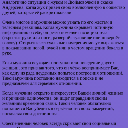
Аналогично ситуации с жуком и Дюймовочкой в сказке
Андерсена, когда жук привёл свою возлюбленную в общество
друзей, которые её раскритиковали.
Очень многое о мужчине можно узнать по его жестам и
телесным реакциям. Когда мужчина скрывает истинную
информацию о себе, он резко поменяет позицию тела
(скрестит руки или ноги, развернёт туловище или повернёт
голову). Открытые сексуальные намерения могут выражаться
в покачивании ногой, рукой или в частом вращении бокала в
руке.
Если мужчина осуждает поступки или поведение других
женщин, это признак того, что он чётко воспринимает Вас,
как одну из ряда неудачных попыток построения отношений.
Такой мужчина постоянно находится в поиске и не
предназначен для серьёзных отношений.
Когда мужчина открыто интересуется Вашей личной жизнью
и причиной одиночества, он ищет оправдания своим
желаниям временной связи. Такой человек обязательно
попытается Вас убедить в серьёзности своих намерений,
восхваляя свои достоинства.
Обеспеченный человек всегда скрывает свой социальный