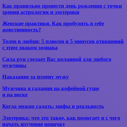
Как
Как правильно провести день рождения с точки
правильно
зрения астрологии и эзотерики
провести
день
Женские
Женские практики. Как пробудить в себе
рождения
практики.
женственность?
с точки
Как
зрения
пробудить
Телец
астрологии
Телец в любви: 5 плюсов и 5 минусов отношений
в
в
и
с этим знаком зодиака
себе
любви:
эзотерики
женственность?
5
Сила
Сила рун сделает Вас желанной для любого
плюсов
рун
мужчины
и
сделает
5
Вас
Наказание
минусов
Наказание за измену мужу
желанной
за
отношений
для
измену
с
Мужчина
Мужчина в гадании на кофейной гуще
любого
мужу
этим
в гадании
мужчины
и на воске
знаком
на кофейной
зодиака
гуще
Когда
Когда можно гадать: мифы и реальность
и на воске
можно
гадать:
Эзотерика:
Эзотерика: что это такое, как помогает и с чего
мифы
что
начать изучение новичку
и реальность