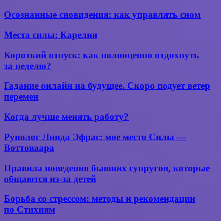
это
такое,
Осознанные
Осознанные сновидения: как управлять сном
как
сновидения:
помогает
как
Места
Места силы: Карелия
и с чего
управлять
силы:
начать
сном
Карелия
изучение
Короткий
Короткий отпуск: как полноценно отдохнуть
новичку
отпуск:
за неделю?
как
полноценно
Гадание
Гадание онлайн на будущее. Скоро подует ветер
отдохнуть
онлайн
перемен
за неделю?
на
будущее.
Когда
Когда лучше менять работу?
Скоро
лучше
подует
менять
Рунолог
Рунолог Линда Эфрас: мое место Силы —
ветер
работу?
Линда
перемен
Воттоваара
Эфрас:
мое
Правила
Правила поведения бывших супругов, которые
место
поведения
общаются из-за детей
Силы —
бывших
Воттоваара
супругов,
Борьба
Борьба со стрессом: методы и рекомендации
которые
со стрессом:
по Стихиям
общаются
методы
из-