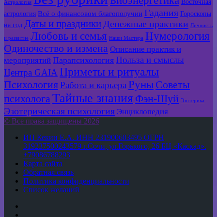
Восточная
Астрология
Гадания
Всё о финансовом благополучии
астрология
Гороскопы
Даты и праздники
Денежные практики
на год
Личность
Любовь и семья
Нумерология
и развитие
Наши Мастера
Одиночество и измена
Описание практик и
Польза и смыслы
мероприятий
Парапсихология
Приметы и ритуалы
Центра GAIA
Руны
Психология
Советы
Работа и карьера
Тайные знания
психолога
Фэн-Шуй
Эзотерика
Эзотерическая психология
Энциклопедия
© Все права защищены 2026
ИП Кекин Е.А. ИНН 231900603495 ОГРН
319237500243579 г.Сочи, ул.Горького, 26 БЦ «Каскад».
+79086788293
Карта сайта
Обратная связь
Политика конфиденциальности
Список желаний
YouTube
vk.com