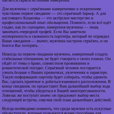
пытается скрыть истинные намерения.
Для мужчины с серьёзными намерениями и искренними
чувствами первое свидание — это серьёзный барьер. А для
настоящего Казановы — это актёрское мастерство и
профессиональный опыт обольщения. Помните, если всё идёт
гладко, как по сценарию, намерения мужчины — лишь
завоевать очередной трофей. Если Вы заметили
неуверенность и скованность партнёра, который не оправдал
Ваши ожидания — значит, мужчина настроен серьёзно, и он
боится Вас потерять.
Никогда на первом свидании мужчина, намеренный создать
стабильные отношения, не будет говорить о своих планах. Он
уйдёт от темы о браке, совместном проживании и
романтической поездке. Серьёзный человек постарается
узнать больше о Ваших привычках, увлечениях и характере.
Такую информацию партнёр будет собирать, чтобы удивить
Вас, сделать приятное и добиться взаимного расположения. В
конце свидания, он предоставит Вам дальнейший выбор хода
отношений, чтобы убедиться в Вашей заинтересованности.
Ловелас же поступит иначе: он предложит выбор места
следующей встречи, озвучив свой план дальнейших действий.
Всегда необходимо помнить, что среди мужчин есть искусные
обольстители, которые пользуются всеми способами для