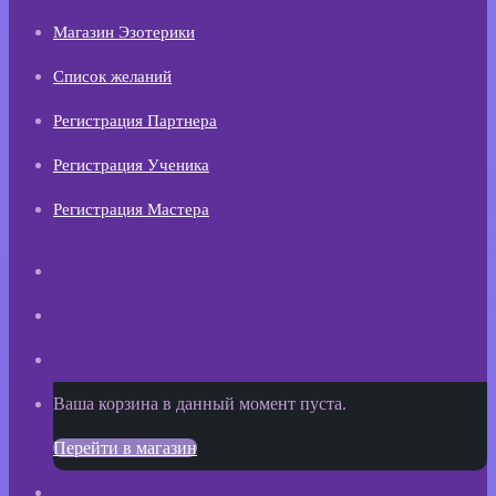
Магазин Эзотерики
Список желаний
Регистрация Партнера
Регистрация Ученика
Регистрация Мастера
Искать
Switch
skin
Sidebar
Просмотреть
Ваша корзина в данный момент пуста.
корзину
Перейти в магазин
покупок
Войти