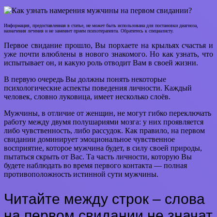
Информация, предоставленная в статье, не может быть использована для постановки диагноза,
назначения лечения и не заменяет прием психотерапевта. Обратитесь к специалисту.
Первое свидание прошло, Вы порхаете на крыльях счастья и
уже почти влюблены в нового знакомого. Но как узнать, что
испытывает он, и какую роль отводит Вам в своей жизни.
В первую очередь Вы должны понять некоторые
психологические аспекты поведения личности. Каждый
человек, словно луковица, имеет несколько слоёв.
Мужчины, в отличие от женщин, не могут гибко переключать
работу между двумя полушариями мозга: у них проявляется
либо чувственность, либо рассудок. Как правило, на первом
свидании доминирует эмоциональное чувственное
восприятие, которое мужчина будет, в силу своей природы,
пытаться скрыть от Вас. Та часть личности, которую Вы
будете наблюдать во время первого контакта — полная
противоположность истинной сути мужчины.
Читайте между строк – слова
на первом свидании не значат