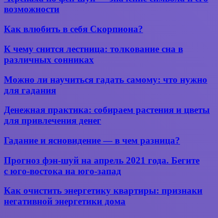
чтобы
по фен-
возможности
мечты
шуй —
сбывались?
значение
Как
Как влюбить в себя Скорпиона?
символа
влюбить
и его
в себя
К
К чему снится лестница: толкование сна в
возможности
Скорпиона?
чему
различных сонниках
снится
лестница:
Можно
Можно ли научиться гадать самому: что нужно
толкование
ли
для гадания
сна
научиться
в
гадать
Денежная
различных
Денежная практика: собираем растения и цветы
самому:
практика:
сонниках
для привлечения денег
что
собираем
нужно
растения
Гадание
для
Гадание и ясновидение — в чем разница?
и
и
гадания
цветы
ясновидение
Прогноз
Прогноз фэн-шуй на апрель 2021 года. Бегите
для
—
фэн-
привлечения
с юго-востока на юго-запад
в
шуй
денег
чем
на апрель
Как
Как очистить энергетику квартиры: признаки
разница?
2021
очистить
негативной энергетики дома
года.
энергетику
Бегите
квартиры: