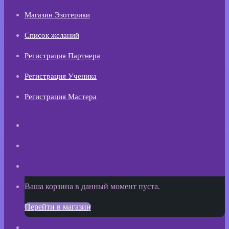
Магазин Эзотерики
Список желаний
Регистрация Партнера
Регистрация Ученика
Регистрация Мастера
Искать
Switch
skin
Sidebar
Просмотреть
Ваша корзина в данный момент пуста.
корзину
Перейти в магазин
покупок
Войти