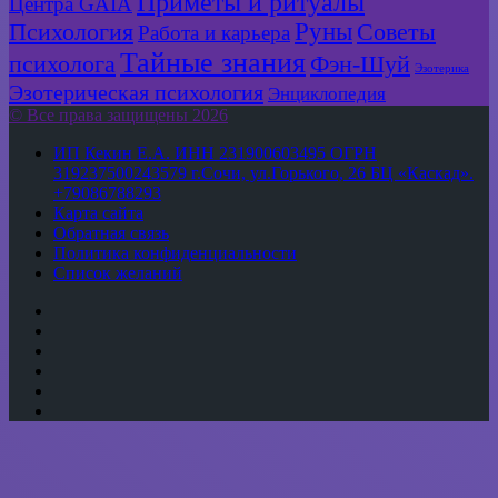
Приметы и ритуалы
Центра GAIA
Руны
Психология
Советы
Работа и карьера
Тайные знания
психолога
Фэн-Шуй
Эзотерика
Эзотерическая психология
Энциклопедия
© Все права защищены 2026
ИП Кекин Е.А. ИНН 231900603495 ОГРН
319237500243579 г.Сочи, ул.Горького, 26 БЦ «Каскад».
+79086788293
Карта сайта
Обратная связь
Политика конфиденциальности
Список желаний
YouTube
vk.com
Одноклассники
Telegram
WhatsApp
RSS
Кнопка
«Наверх»