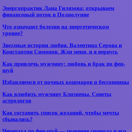
Энергопрактик
Энергопрактик Лана Гилязова: открываем
Лана
финансовый поток в Полнолуние
Гилязова:
открываем
Что
Что означают болезни на энергетическом
финансовый
означают
уровне?
поток
болезни
в Полнолуние
на энергетическом
Звездные
Звездные истории любви. Валентина Серова и
уровне?
истории
Константин Симонов. Жди меня, и я вернусь
любви.
Валентина
Как
Как привлечь мужчину: любовь и брак по фен-
Серова
привлечь
шуй
и
мужчину:
Константин
любовь
Избавляемся
Симонов.
Избавляемся от ночных кошмаров и бессонницы
и брак
от
Жди
по фен-
ночных
меня,
Как
Как влюбить мужчину Близнецы. Советы
шуй
кошмаров
и
влюбить
астрологов
и
я
мужчину
бессонницы
вернусь
Близнецы.
Как
Как составить список желаний, чтобы мечты
Советы
составить
сбывались?
астрологов
список
желаний,
Черепаха
Черепаха по фен-шуй — значение символа и его