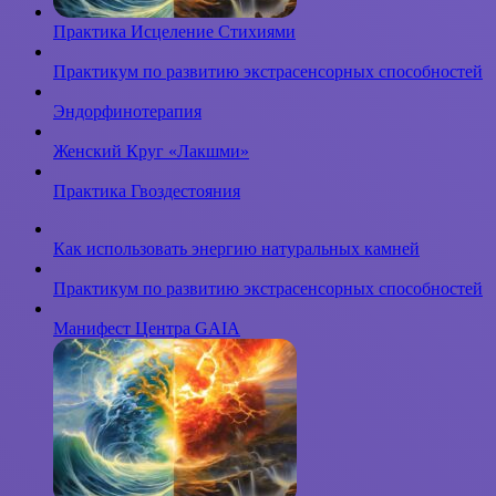
Практика Исцеление Стихиями
Практикум по развитию экстрасенсорных способностей
Эндорфинотерапия
Женский Круг «Лакшми»
Практика Гвоздестояния
Как использовать энергию натуральных камней
Практикум по развитию экстрасенсорных способностей
Манифест Центра GAIA