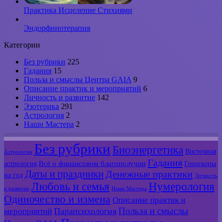
Практика Исцеление Стихиями
Эндорфинотерапия
Категории
Без рубрики
225
Гадания
15
Польза и смыслы Центра GAIA
9
Описание практик и мероприятий
6
Личность и развитие
142
Эзотерика
291
Астрология
2
Наши Мастера
2
Без рубрики
Биоэнергетика
Восточная
Астрология
Гадания
Всё о финансовом благополучии
астрология
Гороскопы
Даты и праздники
Денежные практики
на год
Личность
Любовь и семья
Нумерология
и развитие
Наши Мастера
Одиночество и измена
Описание практик и
Польза и смыслы
мероприятий
Парапсихология