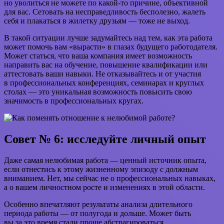
но уволиться не можете по какой-то причине, объективной
для вас. Сетовать на несправедливость бесполезно, жалеть
себя и плакаться в жилетку друзьям — тоже не выход.
В такой ситуации лучше задумайтесь над тем, как эта работа
может помочь вам «вырасти» в глазах будущего работодателя.
Может статься, что ваша компания имеет возможность
направить вас на обучение, повышение квалификации или
аттестовать ваши навыки. Не отказывайтесь и от участия
в профессиональных конференциях, семинарах и круглых
столах — это уникальная возможность повысить свою
значимость в профессиональных кругах.
Совет № 6: исследуйте личный опыт
Даже самая нелюбимая работа — ценный источник опыта,
если отнестись к этому жизненному эпизоду с должным
вниманием. Нет, мы сейчас не о профессиональных навыках,
а о вашем личностном росте и изменениях в этой области.
Особенно впечатляют результаты анализа длительного
периода работы — от полугода и дольше. Может быть
вы за это время стали проще абстрагироваться