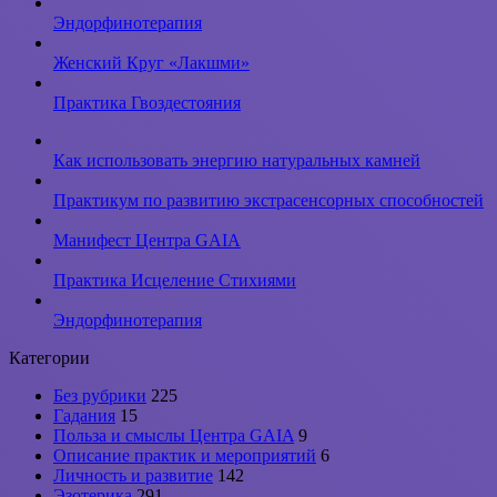
Эндорфинотерапия
Женский Круг «Лакшми»
Практика Гвоздестояния
Как использовать энергию натуральных камней
Практикум по развитию экстрасенсорных способностей
Манифест Центра GAIA
Практика Исцеление Стихиями
Эндорфинотерапия
Категории
Без рубрики
225
Гадания
15
Польза и смыслы Центра GAIA
9
Описание практик и мероприятий
6
Личность и развитие
142
Эзотерика
291