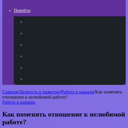
Перейти
YouTube
vk.com
Одноклассники
Telegram
WhatsApp
RSS
Главная
/
Личность и развитие
/
Работа и карьера
/
Как поменять
отношение к нелюбимой работе?
Работа и карьера
Как поменять отношение к нелюбимой
работе?