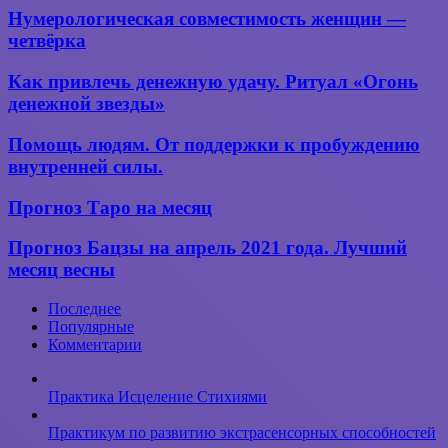
назвала
Нумерологическая
Нумерологическая совместимость женщин —
4 причины,
совместимость
четвёрка
по которым
женщин
деньги
—
Как
будут
Как привлечь денежную удачу. Ритуал «Огонь
четвёрка
привлечь
избегать
денежной звезды»
денежную
вас
удачу.
Помощь
Помощь людям. От поддержки к пробуждению
Ритуал
людям.
внутренней силы.
«Огонь
От
денежной
поддержки
Прогноз
звезды»
Прогноз Таро на месяц
к
Таро
пробуждению
на месяц
Прогноз
Прогноз Бацзы на апрель 2021 года. Лучший
внутренней
Бацзы
силы.
месяц весны
на апрель
2021 года.
Последнее
Лучший
Популярные
месяц
Комментарии
весны
Практика Исцеление Стихиями
Практикум по развитию экстрасенсорных способностей