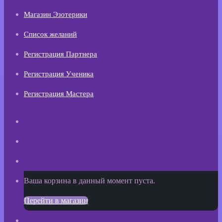
Магазин Эзотерики
Список желаний
Регистрация Партнера
Регистрация Ученика
Регистрация Мастера
Искать
Switch
skin
Sidebar
Просмотреть
Ваша корзина в данный момент пуста.
корзину
Перейти в магазин
покупок
Войти