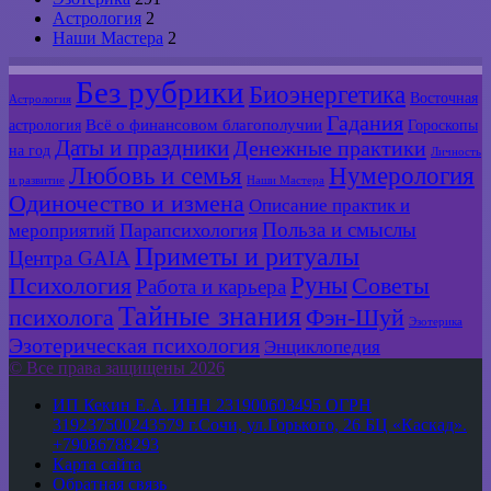
Астрология
2
Наши Мастера
2
Без рубрики
Биоэнергетика
Восточная
Астрология
Гадания
Всё о финансовом благополучии
астрология
Гороскопы
Даты и праздники
Денежные практики
на год
Личность
Любовь и семья
Нумерология
и развитие
Наши Мастера
Одиночество и измена
Описание практик и
Польза и смыслы
мероприятий
Парапсихология
Приметы и ритуалы
Центра GAIA
Руны
Психология
Советы
Работа и карьера
Тайные знания
психолога
Фэн-Шуй
Эзотерика
Эзотерическая психология
Энциклопедия
© Все права защищены 2026
ИП Кекин Е.А. ИНН 231900603495 ОГРН
319237500243579 г.Сочи, ул.Горького, 26 БЦ «Каскад».
+79086788293
Карта сайта
Обратная связь