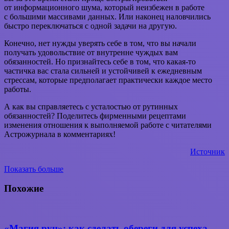
от информационного шума, который неизбежен в работе
с большими массивами данных. Или наконец наловчились
быстро переключаться с одной задачи на другую.
Конечно, нет нужды уверять себе в том, что вы начали
получать удовольствие от внутренне чуждых вам
обязанностей. Но признайтесь себе в том, что какая-то
частичка вас стала сильней и устойчивей к ежедневным
стрессам, которые предполагает практически каждое место
работы.
А как вы справляетесь с усталостью от рутинных
обязанностей? Поделитесь фирменными рецептами
изменения отношения к выполняемой работе с читателями
Астрожурнала в комментариях!
Источник
Показать больше
Вконтакте
WhatsApp
Telegram
Поделиться
через
Похожие
электронную
почту
«Магия рун»: как сделать обереги для успеха