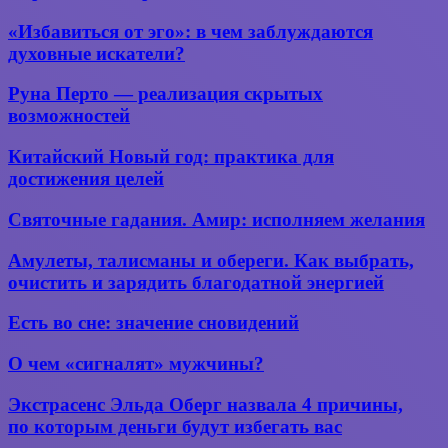
брак
домового
«Избавиться
«Избавиться от эго»: в чем заблуждаются
от
духовные искатели?
эго»:
в
Руна
Руна Перто — реализация скрытых
чем
Перто —
возможностей
заблуждаются
реализация
духовные
скрытых
Китайский
искатели?
Китайский Новый год: практика для
возможностей
Новый
достижения целей
год:
практика
Святочные
Святочные гадания. Амир: исполняем желания
для
гадания.
достижения
Амир:
Амулеты,
Амулеты, талисманы и обереги. Как выбрать,
целей
исполняем
талисманы
очистить и зарядить благодатной энергией
желания
и
обереги.
Есть
Есть во сне: значение сновидений
Как
во
выбрать,
сне:
О чем
О чем «сигналят» мужчины?
очистить
значение
«сигналят»
и
сновидений
мужчины?
зарядить
Экстрасенс
Экстрасенс Эльда Оберг назвала 4 причины,
благодатной
Эльда
по которым деньги будут избегать вас
энергией
Оберг