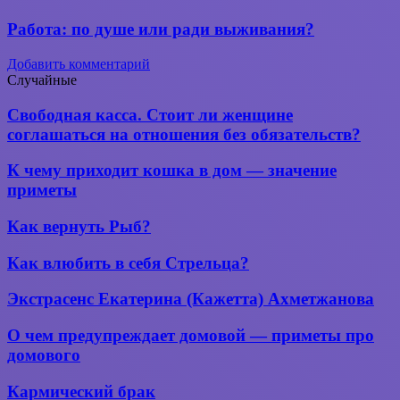
Работа: по душе или ради выживания?
Добавить комментарий
Случайные
Свободная
Свободная касса. Стоит ли женщине
касса.
соглашаться на отношения без обязательств?
Стоит
ли
К чему
К чему приходит кошка в дом — значение
женщине
приходит
приметы
соглашаться
кошка
на
в дом —
Как
отношения
Как вернуть Рыб?
значение
вернуть
без
приметы
Рыб?
обязательств?
Как
Как влюбить в себя Стрельца?
влюбить
в себя
Экстрасенс
Экстрасенс Екатерина (Кажетта) Ахметжанова
Стрельца?
Екатерина
(Кажетта)
О чем
О чем предупреждает домовой — приметы про
Ахметжанова
предупреждает
домового
домовой —
приметы
Кармический
Кармический брак
про