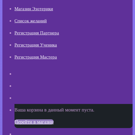
Магазин Эзотерики
Список желаний
Регистрация Партнера
Регистрация Ученика
Регистрация Мастера
Искать
Switch
skin
Sidebar
Просмотреть
Ваша корзина в данный момент пуста.
корзину
Перейти в магазин
покупок
Войти