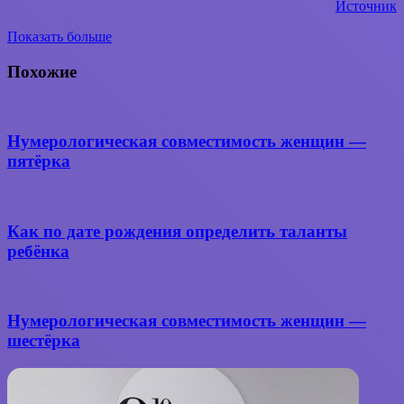
Источник
Показать больше
Вконтакте
WhatsApp
Telegram
Поделиться
через
Похожие
электронную
почту
Нумерологическая совместимость женщин —
пятёрка
Как по дате рождения определить таланты
ребёнка
Нумерологическая совместимость женщин —
шестёрка