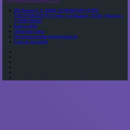
© Все права защищены 2026
ИП Кекин Е.А. ИНН 231900603495 ОГРН
319237500243579 г.Сочи, ул.Горького, 26 БЦ «Каскад».
+79086788293
Карта сайта
Обратная связь
Политика конфиденциальности
Список желаний
YouTube
vk.com
Одноклассники
Telegram
WhatsApp
RSS
Кнопка
«Наверх»