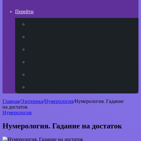
Перейти
YouTube
vk.com
Одноклассники
Telegram
WhatsApp
RSS
Главная
/
Эзотерика
/
Нумерология
/
Нумерология. Гадание
на достаток
Нумерология
Нумерология. Гадание на достаток