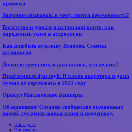
голубь
приметы
сел
на подоконник —
Значение
Значение символов: к чему снится беременность?
значение
символов:
приметы
к чему
Богатство
Богатство и деньги в натальной карте: как
снится
и деньги
определить успех в астрологии
беременность?
в натальной
карте:
Как
Как влюбить мужчину Водолея. Советы
как
влюбить
астрологов
определить
мужчину
успех
Водолея.
Долго
в астрологии
Долго встречались и расстались, что делать?
Советы
встречались
астрологов
и расстались,
Проблемный
Проблемный фэн-шуй. В какие квартиры и дома
что
фэн-
лучше не переезжать в 2021 году
делать?
шуй.
В какие
Оракул
Оракул Мистические Кипперы
квартиры
Мистические
и дома
Кипперы
Объединение:
Объединение: Создаем сообщество осознанных
лучше
Создаем
не переезжать
людей, где ценят живые связи и поддержку.
сообщество
в 2021
осознанных
году
Последнее
людей,
Популярные