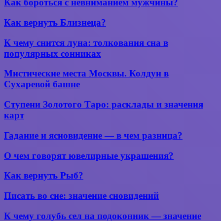
Как
Как бороться с невниманием мужчины?
за
желаний
бороться
неправильный
с
выбор?
Как
Как вернуть Близнеца?
невниманием
вернуть
мужчины?
Близнеца?
К
К чему снится луна: толкования сна в
чему
популярных сонниках
снится
луна:
Мистические
Мистические места Москвы. Колдун в
толкования
места
Сухаревой башне
сна
Москвы.
в
Колдун
Ступени
популярных
Ступени Золотого Таро: расклады и значения
в
Золотого
сонниках
карт
Сухаревой
Таро:
башне
расклады
Гадание
Гадание и ясновидение — в чем разница?
и значения
и
карт
ясновидение
О
О чем говорят ювелирные украшения?
—
чем
в
говорят
Как
Как вернуть Рыб?
чем
ювелирные
вернуть
разница?
украшения?
Рыб?
Писать
Писать во сне: значение сновидений
во сне:
значение
К чему
К чему голубь сел на подоконник — значение
сновидений