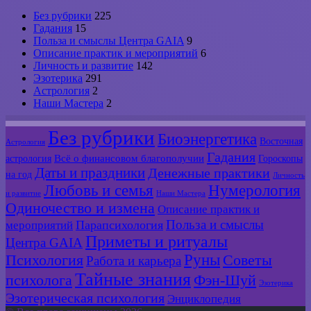
Без рубрики
225
Гадания
15
Польза и смыслы Центра GAIA
9
Описание практик и мероприятий
6
Личность и развитие
142
Эзотерика
291
Астрология
2
Наши Мастера
2
Без рубрики
Биоэнергетика
Восточная
Астрология
Гадания
Всё о финансовом благополучии
астрология
Гороскопы
Даты и праздники
Денежные практики
на год
Личность
Любовь и семья
Нумерология
и развитие
Наши Мастера
Одиночество и измена
Описание практик и
Польза и смыслы
мероприятий
Парапсихология
Приметы и ритуалы
Центра GAIA
Руны
Психология
Советы
Работа и карьера
Тайные знания
психолога
Фэн-Шуй
Эзотерика
Эзотерическая психология
Энциклопедия