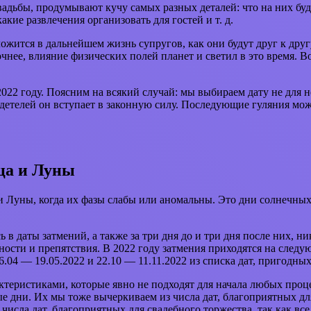
вадьбы, продумывают кучу самых разных деталей: что на них буд
акие развлечения организовать для гостей и т. д.
сложится в дальнейшем жизнь супругов, как они будут друг к друг
точнее, влияние физических полей планет и светил в это время. 
022 году. Поясним на всякий случай: мы выбираем дату не для 
идетелей он вступает в законную силу. Последующие гуляния мож
ца и Луны
 Луны, когда их фазы слабы или аномальны. Это дни солнечных
 в даты затмений, а также за три дня до и три дня после них, ни
ности и препятствия. В 2022 году затмения приходятся на следу
.04 — 19.05.2022 и 22.10 — 11.11.2022 из списка дат, пригодны
ктеристиками, которые явно не подходят для начала любых про
унные дни. Их мы тоже вычеркиваем из числа дат, благоприятных дл
 числа дат, благоприятных для свадебного торжества, так как все