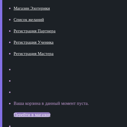
Магазин Эзотерики
Список желаний
Регистрация Партнера
Регистрация Ученика
Регистрация Мастера
Искать
Switch
skin
Sidebar
Просмотреть
Ваша корзина в данный момент пуста.
корзину
Перейти в магазин
покупок
Войти