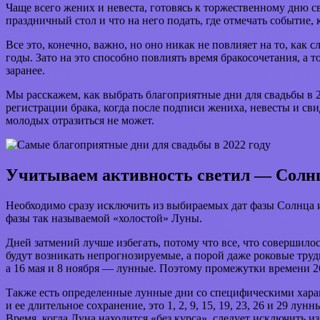
Чаще всего жених и невеста, готовясь к торжественному дню с
праздничный стол и что на него подать, где отмечать событие, к
Все это, конечно, важно, но оно никак не повлияет на то, как 
годы. Зато на это способно повлиять время бракосочетания, а 
заранее.
Мы расскажем, как выбрать благоприятные дни для свадьбы в 2
регистрации брака, когда после подписи жениха, невесты и св
молодых отразиться не может.
Учитываем активность светил — Солн
Необходимо сразу исключить из выбираемых дат фазы Солнца и
фазы так называемой «холостой» Луны.
Дней затмений лучше избегать, потому что все, что совершилось
будут возникать непрогнозируемые, а порой даже роковые труд
а 16 мая и 8 ноября — лунные. Поэтому промежутки времени 26
Также есть определенные лунные дни со специфическими хара
и ее длительное сохранение, это 1, 2, 9, 15, 19, 23, 26 и 29 л
Время, когда Луна находится «без курса», следует исключить из