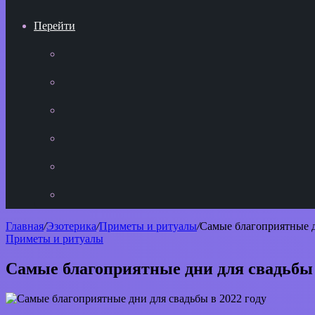
Перейти
YouTube
vk.com
Одноклассники
Telegram
WhatsApp
RSS
Главная
/
Эзотерика
/
Приметы и ритуалы
/
Самые благоприятные д
Приметы и ритуалы
Самые благоприятные дни для свадьбы 