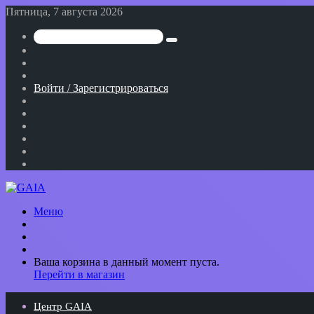
Пятница, 7 августа 2026
Искать
Switch
skin
Sidebar
Случайная
статья
Войти / Зарегистрироваться
RSS
WhatsApp
Telegram
Одноклассники
vk.com
YouTube
Меню
Искать
Switch
skin
Войти
Просмотреть
Ваша корзина в данный момент пуста.
корзину
Перейти в магазин
покупок
Центр GAIA