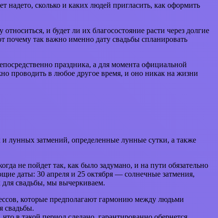
ет надето, сколько и каких людей пригласить, как оформить
у относиться, и будет ли их благосостояние расти через долгие
Вот почему так важно именно дату свадьбы спланировать
непосредственно праздника, а для момента официальной
но проводить в любое другое время, и оно никак на жизни
 и лунных затмений, определенные лунные сутки, а также
когда не пойдет так, как было задумано, и на пути обязательно
ющие даты: 30 апреля и 25 октября — солнечные затмения,
х для свадьбы, мы вычеркиваем.
цессов, которые предполагают гармонию между людьми
я свадьбы.
, что в такой период сделано, гарантированно обернется