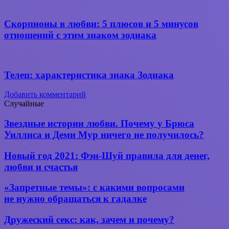
Скорпионы в любви: 5 плюсов и 5 минусов
отношений с этим знаком зодиака
Телец: характеристика знака Зодиака
Добавить комментарий
Случайные
Звездные
Звездные истории любви. Почему у Брюса
истории
Уиллиса и Деми Мур ничего не получилось?
любви.
Почему
Новый
Новый год 2021: Фэн-Шуй правила для денег,
у
год
любви и счастья
Брюса
2021:
Уиллиса
Фэн-
«Запретные
и
«Запретные темы»: с какими вопросами
Шуй
темы»:
Деми
не нужно обращаться к гадалке
правила
с какими
Мур
для
вопросами
ничего
Дружеский
денег,
Дружеский секс: как, зачем и почему?
не нужно
не
секс:
любви