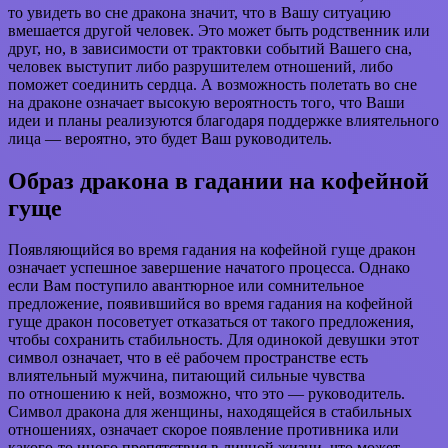
то увидеть во сне дракона значит, что в Вашу ситуацию
вмешается другой человек. Это может быть родственник или
друг, но, в зависимости от трактовки событий Вашего сна,
человек выступит либо разрушителем отношений, либо
поможет соединить сердца. А возможность полетать во сне
на драконе означает высокую вероятность того, что Ваши
идеи и планы реализуются благодаря поддержке влиятельного
лица — вероятно, это будет Ваш руководитель.
Образ дракона в гадании на кофейной
гуще
Появляющийся во время гадания на кофейной гуще дракон
означает успешное завершение начатого процесса. Однако
если Вам поступило авантюрное или сомнительное
предложение, появившийся во время гадания на кофейной
гуще дракон посоветует отказаться от такого предложения,
чтобы сохранить стабильность. Для одинокой девушки этот
символ означает, что в её рабочем пространстве есть
влиятельный мужчина, питающий сильные чувства
по отношению к ней, возможно, что это — руководитель.
Символ дракона для женщины, находящейся в стабильных
отношениях, означает скорое появление противника или
какого-то иного препятствия в личной жизни, что может