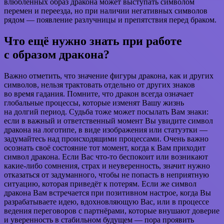
влюблённых образ дракона может выступать символом
перемен и переезда, но при наличии негативных символов
рядом — появление разлучницы и препятствия перед браком.
Что ещё нужно знать при работе
с образом дракона?
Важно отметить, что значение фигуры дракона, как и других
символов, нельзя трактовать отдельно от других знаков
во время гадания. Помните, что дракон всегда означает
глобальные процессы, которые изменят Вашу жизнь
на долгий период. Судьба тоже может посылать Вам знаки:
если в важный и ответственный момент Вы увидите символ
дракона на логотипе, в виде изображения или статуэтки —
задумайтесь над происходящими процессами. Очень важно
осознать своё состояние тот момент, когда к Вам приходит
символ дракона. Если Вас что-то беспокоит или возникают
какие-либо сомнения, страх и неуверенность, значит нужно
отказаться от задуманного, чтобы не попасть в неприятную
ситуацию, которая приведёт к потерям. Если же символ
дракона Вам встречается при позитивном настрое, когда Вы
разрабатываете идею, вдохновляющую Вас, или в процессе
ведения переговоров с партнёрами, которые внушают доверие
и уверенность в стабильном будущем — пора проявить