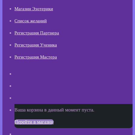
Магазин Эзотерики
Список желаний
Регистрация Партнера
Регистрация Ученика
Регистрация Мастера
Искать
Switch
skin
Sidebar
Просмотреть
Ваша корзина в данный момент пуста.
корзину
Перейти в магазин
покупок
Войти