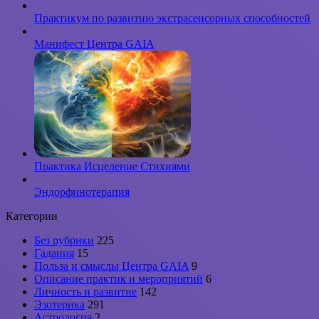
Практикум по развитию экстрасенсорных способностей
Манифест Центра GAIA
Практика Исцеление Стихиями
Эндорфинотерапия
Категории
Без рубрики
225
Гадания
15
Польза и смыслы Центра GAIA
9
Описание практик и мероприятий
6
Личность и развитие
142
Эзотерика
291
Астрология
2