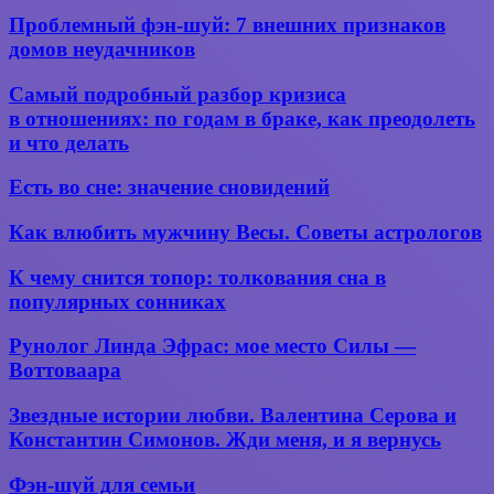
обращаться
получилось?
как,
и счастья
Проблемный
Проблемный фэн-шуй: 7 внешних признаков
к гадалке
зачем
фэн-
домов неудачников
и
шуй:
почему?
7 внешних
Самый
Самый подробный разбор кризиса
признаков
подробный
в отношениях: по годам в браке, как преодолеть
домов
разбор
и что делать
неудачников
кризиса
в отношениях:
Есть
Есть во сне: значение сновидений
по годам
во
в браке,
сне:
Как
как
Как влюбить мужчину Весы. Советы астрологов
значение
влюбить
преодолеть
сновидений
мужчину
и что
К
К чему снится топор: толкования сна в
Весы.
делать
чему
популярных сонниках
Советы
снится
астрологов
топор:
Рунолог
Рунолог Линда Эфрас: мое место Силы —
толкования
Линда
Воттоваара
сна
Эфрас:
в
мое
Звездные
популярных
Звездные истории любви. Валентина Серова и
место
истории
сонниках
Константин Симонов. Жди меня, и я вернусь
Силы —
любви.
Воттоваара
Валентина
Фэн-
Фэн-шуй для семьи
Серова