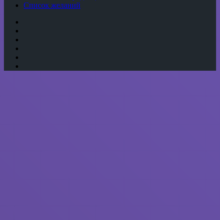
Список желаний
YouTube
vk.com
Одноклассники
Telegram
WhatsApp
RSS
Кнопка
«Наверх»