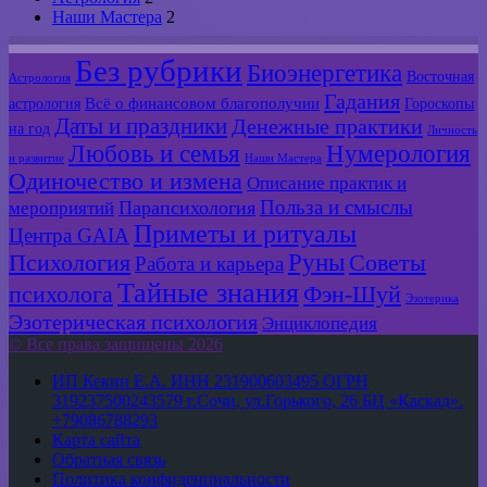
Наши Мастера
2
Без рубрики
Биоэнергетика
Восточная
Астрология
Гадания
Всё о финансовом благополучии
астрология
Гороскопы
Даты и праздники
Денежные практики
на год
Личность
Любовь и семья
Нумерология
и развитие
Наши Мастера
Одиночество и измена
Описание практик и
Польза и смыслы
мероприятий
Парапсихология
Приметы и ритуалы
Центра GAIA
Руны
Психология
Советы
Работа и карьера
Тайные знания
психолога
Фэн-Шуй
Эзотерика
Эзотерическая психология
Энциклопедия
© Все права защищены 2026
ИП Кекин Е.А. ИНН 231900603495 ОГРН
319237500243579 г.Сочи, ул.Горького, 26 БЦ «Каскад».
+79086788293
Карта сайта
Обратная связь
Политика конфиденциальности