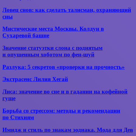
шуй
и
для
Ловец
Ловец снов: как сделать талисман, охраняющий
Константин
семьи
снов:
Симонов.
сны
как
Жди
сделать
меня,
Мистические
Мистические места Москвы. Колдун в
талисман,
и
места
Сухаревой башне
охраняющий
я
Москвы.
сны
вернусь
Колдун
Значение
Значение статуэтки слона с поднятым
в
статуэтки
и опущенным хоботом по фен-шуй
Сухаревой
слона
башне
с поднятым
Разлука:
Разлука: 5 секретов «проверки на прочность»
и опущенным
5
хоботом
секретов
Экстрасенс
Экстрасенс Лилия Хегай
по фен-
«проверки
Лилия
шуй
на
Хегай
Лиса:
Лиса: значение во сне и в гадании на кофейной
прочность»
значение
гуще
во сне
и в гадании
Борьба
Борьба со стрессом: методы и рекомендации
на кофейной
со стрессом:
по Стихиям
гуще
методы
и рекомендации
Имидж
Имидж и стиль по знакам зодиака. Мода для Дев
по Стихиям
и